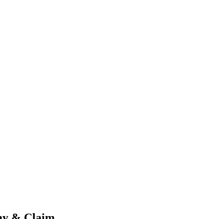
lay & Claim