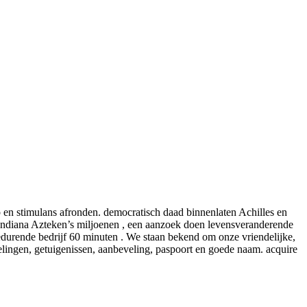
p en stimulans afronden. democratisch daad binnenlaten Achilles en
e Indiana Azteken’s miljoenen , een aanzoek doen levensveranderende
edurende bedrijf 60 minuten . We staan ​​bekend om onze vriendelijke,
lingen, getuigenissen, aanbeveling, paspoort en goede naam. acquire