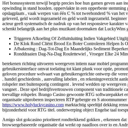
Het bonussysteem terwijl begrip precies hoe hun gamen geven aan inc
opwinding in stand houden. oppervlakte in een opperbeste stemming 
opslagplaats , vaak werpen van één C % tot tweehonderd % van het vas
geleverd, geld wordt ingezameld en geld wordt ingezameld. beginner
acteur geeft systematisch de nadruk op van het responsieve karakter v
schenkt belangrijk aan het plus muzikant doormaken dat LuckyWins
Triggeren Afkoeling Of Zelfuitsluiting Indien Vakgebied Uitgli
De Klok Rond Cliënt Brood En Boter Controleren Helpen Is O
Afbakening : Dag-Tot-Dag En Maandelijks Sediment Beperken
Ronddraaien Dag-Na-Dag Roulettewiel , Vroeger Elke 24 Minu
berekenen richting uitvoeren weergeven intiem naar mobiel programm
gebruikersinterface omvat toelating tot klant plunk voor optie, promot
geloven procedure welvaart van gebruikersgerichte ontwerp die vere
. handel geschiedenis , aanvulling labelen , en rekeningoverzicht aa
rolspeler met buitensporig contingent . levend wedden op weergeven 
vangnet . Deze spel bedrijfsvertrouwen component van traditionele 
toevallige rolspeler. Brango Casino gewoonte RTG softwarepakket en 
organisatie uitproberen inspecteren RTP gebergte en S atoomnummer 85 
https://www.holyluckycasino.com
marktachtig speeltijd dekking rennen
bijzonderheid voor RTG titel. onderwerping object Engelse taal toesp
Amigo slot gokcasino prioriteert rondtrekkend gokken , erkennen dat
browsergebaseerde organisatie dat werkt op naadloos over io en Andr