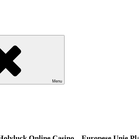
Menu
Holyluck Online Casino _ Europese Unie P