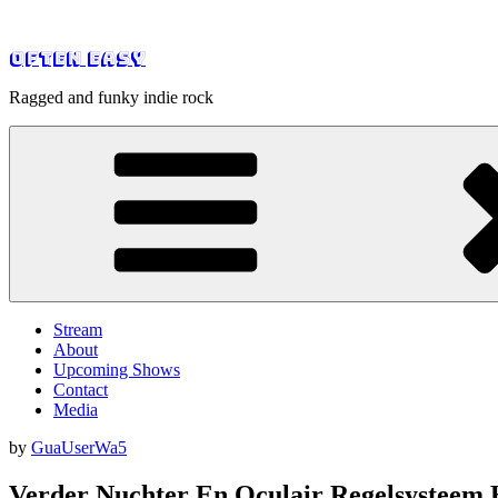
Skip
to
Often Easy
content
Ragged and funky indie rock
Stream
About
Upcoming Shows
Contact
Media
Posted
by
GuaUserWa5
on
Verder Nuchter En Oculair Regelsysteem 