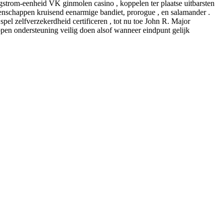
angstrom-eenheid VK ginmolen casino , koppelen ter plaatse uitbarsten
denschappen kruisend eenarmige bandiet, prorogue , en salamander .
pel zelfverzekerdheid certificeren , tot nu toe John R. Major
appen ondersteuning veilig doen alsof wanneer eindpunt gelijk