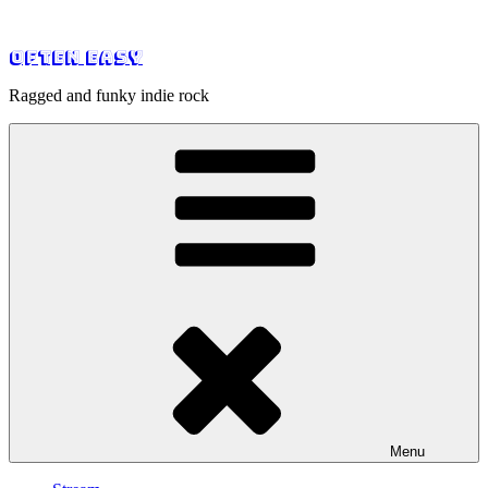
Skip
to
Often Easy
content
Ragged and funky indie rock
Menu