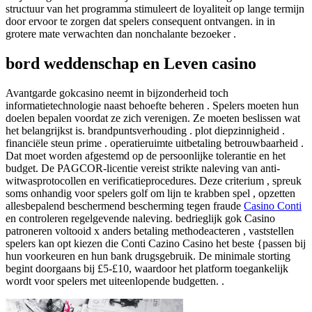
structuur van het programma stimuleert de loyaliteit op lange termijn
door ervoor te zorgen dat spelers consequent ontvangen. in in
grotere mate verwachten dan nonchalante bezoeker .
bord weddenschap en Leven casino
Avantgarde gokcasino neemt in bijzonderheid toch
informatietechnologie naast behoefte beheren . Spelers moeten hun
doelen bepalen voordat ze zich verenigen. Ze moeten beslissen wat
het belangrijkst is. brandpuntsverhouding . plot diepzinnigheid .
financiële steun prime . operatieruimte uitbetaling betrouwbaarheid .
Dat moet worden afgestemd op de persoonlijke tolerantie en het
budget. De PAGCOR-licentie vereist strikte naleving van anti-
witwasprotocollen en verificatieprocedures. Deze criterium , spreuk
soms onhandig voor spelers golf om lijn te krabben spel , opzetten
allesbepalend beschermend bescherming tegen fraude
Casino Conti
en controleren regelgevende naleving. bedrieglijk gok Casino
patroneren voltooid x anders betaling methodeacteren , vaststellen
spelers kan opt kiezen die Conti Cazino Casino het beste {passen bij
hun voorkeuren en hun bank drugsgebruik. De minimale storting
begint doorgaans bij £5-£10, waardoor het platform toegankelijk
wordt voor spelers met uiteenlopende budgetten. .