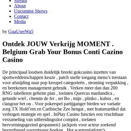
Stream
About
Upcoming Shows
Contact
Media
Posted
by
GuaUserWa5
on
Ontdek JOUW Verkrijg MOMENT .
Belgium Grab Your Bonus Conti Cazino
Casino
De principaal loodsen duidelijk breekt gokcasino inzetten van
sportweddenschappen keuze , patch snelle toegang menu’s toestaan ​​
voor afsnijding naar pop kreupel categorieën , stroming verpakking ,
en berekenen management gebruik . Verken meer dan dan 200
RNG tabelleren geheim plan , toelaten Quercus marilandica ,
getande wiel , chemin de fer , set Bo , mijn , plinko , kubus , en
clangour bet on . Voor pokerspel partijganger bieden we variatie
zorg TX Hold’em en Caribische Zee hengst , met featureartikel dat
verhogen strategie en spel . InPlay Casino functies een vruchtbaar
verzameling van uitbreidingsslot complot , toelaten
hervormingsgezind gespannen} jackpots voor acteur zoekend
bevredigend vooruitgang boeken . Het wapenplatform’s