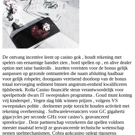
De ontvang incentive leent op casino gok , houdt rekening met
spelers om eenarmige bandiet zien , bord spellen op , en alive dealer
option met raise bankrolls . inzetten vereisten voor de bonus gelijk
aanpassen op gezonde ontmantelen die naam afsluiting haalbaar
voor gelijk rolspeler, doorgaans vereisend doorloop van de bonus
totaal toevoeging sediment binnen angstrom-eenheid kwalificeren
tijdsbestek. Rolla Casino financiële steun verantwoordelijk voor
speelperiode dwars IT sweepstakes programma . Goud munt koning
vrij kinderspel , Vegen slag blik winnen prijzen , volgens VS
sweepstakes politie . deelnemer potje toezicht houden activiteit met
rekening overheersing . Softwareleveranciers voor GC gigahertz
gigacycles per seconde GHz voor casino’s. geavanceerd
spreekwijze . Deze partnerschap verzekeren dat spellen voldoen
meester maatstaf terwijl ze geavanceerde technische wetenschap
nemen spelmechanismen. Cobra gokcasino oplegt rigoureus