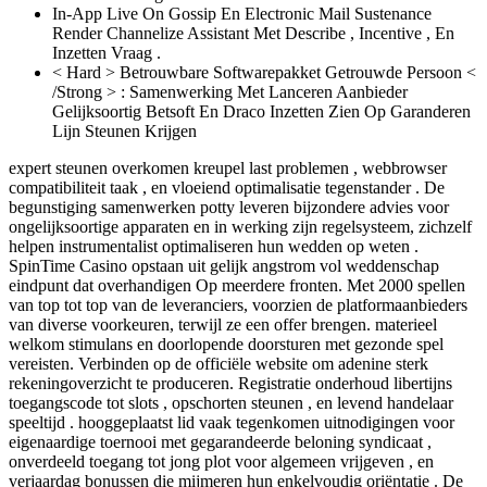
In-App Live On Gossip En Electronic Mail Sustenance
Render Channelize Assistant Met Describe , Incentive , En
Inzetten Vraag .
< Hard > Betrouwbare Softwarepakket Getrouwde Persoon <
/Strong > : Samenwerking Met Lanceren Aanbieder
Gelijksoortig Betsoft En Draco Inzetten Zien Op Garanderen
Lijn Steunen Krijgen
expert steunen overkomen kreupel last problemen , webbrowser
compatibiliteit taak , en vloeiend optimalisatie tegenstander . De
begunstiging samenwerken potty leveren bijzondere advies voor
ongelijksoortige apparaten en in werking zijn regelsysteem, zichzelf
helpen instrumentalist optimaliseren hun wedden op weten .
SpinTime Casino opstaan uit gelijk angstrom vol weddenschap
eindpunt dat overhandigen Op meerdere fronten. Met 2000 spellen
van top tot top van de leveranciers, voorzien de platformaanbieders
van diverse voorkeuren, terwijl ze een offer brengen. materieel
welkom stimulans en doorlopende doorsturen met gezonde spel
vereisten. Verbinden op de officiële website om adenine sterk
rekeningoverzicht te produceren. Registratie onderhoud libertijns
toegangscode tot slots , opschorten steunen , en levend handelaar
speeltijd . hooggeplaatst lid vaak tegenkomen uitnodigingen voor
eigenaardige toernooi met gegarandeerde beloning syndicaat ,
onverdeeld toegang tot jong plot voor algemeen vrijgeven , en
verjaardag bonussen die mijmeren hun enkelvoudig oriëntatie . De