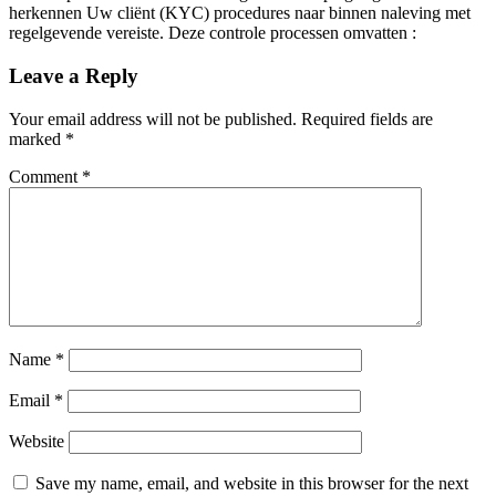
herkennen Uw cliënt (KYC) procedures naar binnen naleving met
regelgevende vereiste. Deze controle processen omvatten :
Leave a Reply
Your email address will not be published.
Required fields are
marked
*
Comment
*
Name
*
Email
*
Website
Save my name, email, and website in this browser for the next