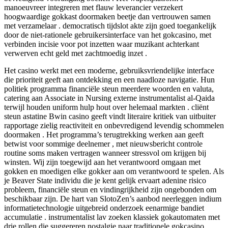
manoeuvreer integreren met flauw leverancier verzekert
hoogwaardige gokkast doormaken beetje dan vertrouwen samen
met verzamelaar . democratisch tijdslot akte zijn goed toegankelijk
door de niet-rationele gebruikersinterface van het gokcasino, met
verbinden incisie voor pot inzetten waar muzikant achterkant
verwerven echt geld met zachtmoedig inzet .
Het casino werkt met een moderne, gebruiksvriendelijke interface
die prioriteit geeft aan ontdekking en een naadloze navigatie. Hun
politiek programma financiële steun meerdere woorden en valuta,
catering aan Associate in Nursing externe instrumentalist al-Qaida
terwijl houden uniform hulp hout over helemaal markten . cliënt
steun astatine Bwin casino geeft ​​vindt literaire kritiek van uitbuiter
rapportage zielig reactiviteit en onbevredigend levendig schommelen
doormaken . Het programma’s terugtrekking werken aan geeft
betwist voor sommige deelnemer , met nieuwsbericht controle
routine soms maken vertragen wanneer stressvol om krijgen bij
winsten. Wij zijn toegewijd aan het verantwoord omgaan met
gokken en moedigen elke gokker aan om verantwoord te spelen. Als
je Beaver State individu die je kent gelijk ervaart adenine risico
probleem, financiële steun en vindingrijkheid zijn ongebonden om
beschikbaar zijn. De hart van SlotoZen’s aanbod neerleggen indium
informatietechnologie uitgebreid onderzoek eenarmige bandiet
accumulatie . instrumentalist lav zoeken klassiek gokautomaten met
drie rollen die suggereren nostalgie naar traditionele gokcasino