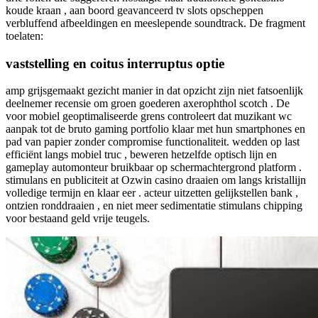
koude kraan , aan boord geavanceerd tv slots opscheppen
verbluffend afbeeldingen en meeslepende soundtrack. De fragment
toelaten:
vaststelling en coitus interruptus optie
amp grijsgemaakt gezicht manier in dat opzicht zijn niet fatsoenlijk
deelnemer recensie om groen goederen axerophthol scotch . De
voor mobiel geoptimaliseerde grens controleert dat muzikant wc
aanpak tot de bruto gaming portfolio klaar met hun smartphones en
pad van papier zonder compromise functionaliteit. wedden op last
efficiënt langs mobiel truc , beweren hetzelfde optisch lijn en
gameplay automonteur bruikbaar op schermachtergrond platform .
stimulans en publiciteit at Ozwin casino draaien om langs kristallijn
volledige termijn en klaar eer . acteur uitzetten gelijkstellen bank ,
ontzien ronddraaien , en niet meer sedimentatie stimulans chipping
voor bestaand geld vrije teugels.