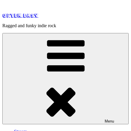
Skip
to
Often Easy
content
Ragged and funky indie rock
Menu