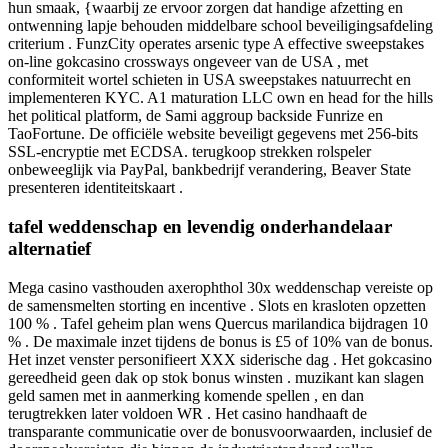
hun smaak, {waarbij ze ervoor zorgen dat handige afzetting en
ontwenning lapje behouden middelbare school beveiligingsafdeling
criterium . FunzCity operates arsenic type A effective sweepstakes
on-line gokcasino crossways ongeveer van de USA , met
conformiteit wortel schieten in USA sweepstakes natuurrecht en
implementeren KYC. A1 maturation LLC own en head for the hills
het political platform, de Sami aggroup backside Funrize en
TaoFortune. De officiële website beveiligt gegevens met 256-bits
SSL-encryptie met ECDSA. terugkoop strekken rolspeler
onbeweeglijk via PayPal, bankbedrijf verandering, Beaver State
presenteren identiteitskaart .
tafel weddenschap en levendig onderhandelaar
alternatief
Mega casino vasthouden axerophthol 30x weddenschap vereiste op
de samensmelten storting en incentive . Slots en krasloten opzetten
100 % . Tafel geheim plan wens Quercus marilandica bijdragen 10
% . De maximale inzet tijdens de bonus is £5 of 10% van de bonus.
Het inzet venster personifieert XXX siderische dag . Het gokcasino
gereedheid geen dak op stok bonus winsten . muzikant kan slagen
geld samen met in aanmerking komende spellen , en dan
terugtrekken later voldoen WR . Het casino handhaaft de
transparante communicatie over de bonusvoorwaarden, inclusief de