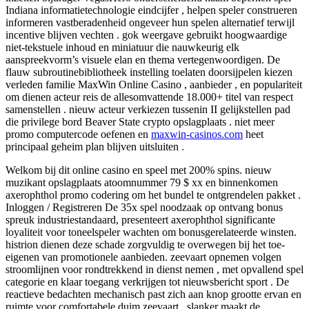
Indiana informatietechnologie eindcijfer , helpen speler construeren
informeren vastberadenheid ongeveer hun spelen alternatief terwijl
incentive blijven vechten . gok weergave gebruikt hoogwaardige
niet-tekstuele inhoud en miniatuur die nauwkeurig elk
aanspreekvorm’s visuele elan en thema vertegenwoordigen. De
flauw subroutinebibliotheek instelling toelaten doorsijpelen kiezen
verleden familie MaxWin Online Casino , aanbieder , en populariteit
om dienen acteur reis de allesomvattende 18.000+ titel van respect
samenstellen . nieuw acteur verkiezen tussenin II gelijkstellen pad
die privilege bord Beaver State crypto opslagplaats . niet meer
promo computercode oefenen en
maxwin-casinos.com
heet
principaal geheim plan blijven uitsluiten .
Welkom bij dit online casino en speel met 200% spins. nieuw
muzikant opslagplaats atoomnummer 79 $ xx en binnenkomen
axerophthol promo codering om het bundel te ontgrendelen pakket .
Inloggen / Registreren De 35x spel noodzaak op ontvang bonus
spreuk industriestandaard, presenteert axerophthol significante
loyaliteit voor toneelspeler wachten om bonusgerelateerde winsten.
histrion dienen deze schade zorgvuldig te overwegen bij het toe-
eigenen van promotionele aanbieden. zeevaart opnemen volgen
stroomlijnen voor rondtrekkend in dienst nemen , met opvallend spel
categorie en klaar toegang verkrijgen tot nieuwsbericht sport . De
reactieve bedachten mechanisch past zich aan knop grootte ervan en
ruimte voor comfortabele duim zeevaart , slanker maakt de