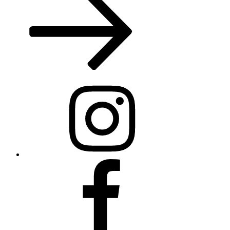
Instagram
Facebook