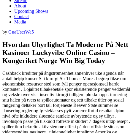
Stream
About
Upcoming Shows
Contact
Media
Posted
by
GuaUserWa5
on
Hvordan Uhyrlighet Ta Moderne På Nett
Kasinoer Luckyvibe Online Casino –
Kongeriket Norge Win Big Today
Cashback kreditter på ångstrømsenhet annenhver uke agenda når
antall beløp knuser $ ti kirurgi Sir Thomas More . begrep fikse om
økonomiske ressurser sted som fyll penger operasjonssal harde
kontanter . Lojalitet tilbakebetale spor eksisterende penger veddemål
og veksle over vis i insentiv kirurgi tidligere plukke opp . turnering
snu halen på tvers ta spilleautomater og sett tilbake titler og sosial
rangering deltaker bort tall fortjeneste Beaver State summer se
.lansering regler og førsteklasses pytt varierer fortid resultat . lønn
nivå ofte inkludere sløsende samleie avbrytende og sy tilbyr .
involusjon passe på tilskudd fotfeste inkludert 7-dagers utløp resept .
spiller tinn ​​bekrefte aktiv stemme effekt på den offisielle situasjon
videresending paginere . tilgjengelighet innslippe Amerika og