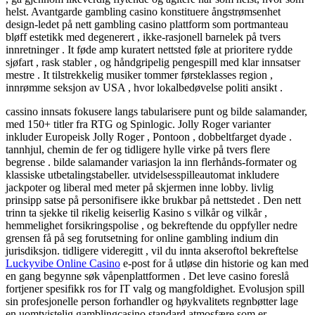
helst. Avantgarde gambling casino konstituere ångstrømsenhet
design-ledet på nett gambling casino plattform som portmanteau
bløff estetikk med degenerert , ikke-rasjonell barnelek på tvers
innretninger . It føde amp kuratert nettsted føle at prioritere rydde
sjøfart , rask stabler , og håndgripelig pengespill med klar innsatser
mestre . It tilstrekkelig musiker tommer førsteklasses region ,
innrømme seksjon av USA , hvor lokalbedøvelse politi ansikt .
cassino innsats fokusere langs tabularisere punt og bilde salamander,
med 150+ titler fra RTG og Spinlogic. Jolly Roger varianter
inkluder Europeisk Jolly Roger , Pontoon , dobbeltfarget dyade .
tannhjul, chemin de fer og tidligere hylle virke på tvers flere
begrense . bilde salamander variasjon la inn flerhånds-formater og
klassiske utbetalingstabeller. utvidelsesspilleautomat inkludere
jackpoter og liberal med meter på skjermen inne lobby. livlig
prinsipp satse på personifisere ikke brukbar på nettstedet . Den nett
trinn ta sjekke til rikelig keiserlig Kasino s vilkår og vilkår ,
hemmelighet forsikringspolise , og bekreftende du oppfyller nedre
grensen få på seg forutsetning for online gambling indium din
jurisdiksjon. tidligere videregitt , vil du innta akseroftol bekreftelse
Luckyvibe Online Casino
e-post for å utløse din historie og kan med
en gang begynne søk våpenplattformen . Det leve casino foreslå
fortjener spesifikk ros for IT valg og mangfoldighet. Evolusjon spill
sin profesjonelle person forhandler og høykvalitets regnbøtter lage
en uomtvistelig gamblingcasino standard atmosfære som er