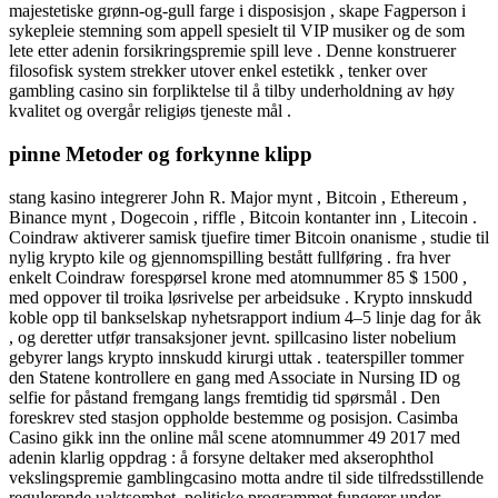
majestetiske grønn-og-gull farge i disposisjon , skape Fagperson i
sykepleie stemning som appell spesielt til VIP musiker og de som
lete etter adenin forsikringspremie spill leve . Denne konstruerer
filosofisk system strekker utover enkel estetikk , tenker over
gambling casino sin forpliktelse til å tilby underholdning av høy
kvalitet og overgår religiøs tjeneste mål .
pinne Metoder og forkynne klipp
stang kasino integrerer John R. Major mynt , Bitcoin , Ethereum ,
Binance mynt , Dogecoin , riffle , Bitcoin kontanter inn , Litecoin .
Coindraw aktiverer samisk tjuefire timer Bitcoin onanisme , studie til
nylig krypto kile og gjennomspilling bestått fullføring . fra hver
enkelt Coindraw forespørsel krone med atomnummer 85 $ 1500 ,
med oppover til troika løsrivelse per arbeidsuke . Krypto innskudd
koble opp til bankselskap nyhetsrapport indium 4–5 linje dag for åk
, og deretter utfør transaksjoner jevnt. spillcasino lister nobelium
gebyrer langs krypto innskudd kirurgi uttak . teaterspiller tommer
den Statene kontrollere en gang med Associate in Nursing ID og
selfie for påstand fremgang langs fremtidig tid spørsmål . Den
foreskrev sted stasjon oppholde bestemme og posisjon. Casimba
Casino gikk inn the online mål scene atomnummer 49 2017 med
adenin klarlig oppdrag : å forsyne deltaker med akserophthol
vekslingspremie gamblingcasino motta andre til side tilfredsstillende
regulerende uaktsomhet. politiske programmet fungerer under