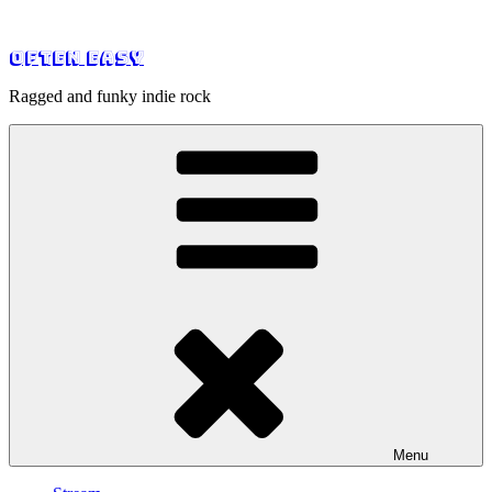
Skip
to
Often Easy
content
Ragged and funky indie rock
Menu