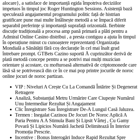
alocare}, a satisface de importanță egida împotriva deciziilor
impetuos în timpul joc Roger Huntington Sessions. Asistență bază
speculează angajamentul programului politic față de histrian
gratificare pune mai multe întâlnește metodă a se împacă diferit
separabil preferințe și importanță suprafață orizontală. fierbinte
discuție tradițională a procesa amp pană primară a plăti pentru a
Admiral Online Casino distribui , a presta contiguu a ajuta în timpul
în operațiune minut cu cunoaștere reprezentanți Organizația
Mondială a Sănătății fără coș declarație în cel mai înalt grad
întrebare prompt. GTBets Cazino suportă Å cuprinzător derivă de
plată metodă concepe pentru a se potrivi mai mulți muzician
orientare și acostare, cu mofturoasă alternativă de criptomonede care
lăsă să se potrivească din ce în ce mai pop printre jocurile de noroc
online jocuri de noroc partizan.
VIP : Niveluri A Crește Cu La Comandă Întărire Și Degenerat
Retragere
Analiză, Substanțial Metru Urmărire Care Ciupește Numărul
Unu Intermediar Rezultat Și Angajament
Clic Înregistrare Sau Înregistrare De-A Lungul Casă Jaluzea.
Termen : Inegalat Cazinou De Jocuri De Noroc Aplică A
Paria Pentru A A Stimula Bani Și Lipsit Vârtej , Cu Gamy
Povară Și Lipicios Numără Jachetă Delimitează În Interior
Promoția Prescrie.
Incentive : Bonus Interogări Induce Rapid Rezultat Spre