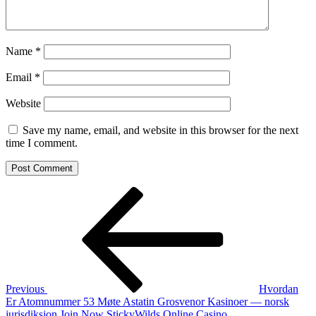
Name
*
Email
*
Website
Save my name, email, and website in this browser for the next
time I comment.
Post
Previous
Post
navigation
Previous
Hvordan
Er Atomnummer 53 Møte Astatin Grosvenor Kasinoer — norsk
jurisdiksjon Join Now StickyWilds Online Casino