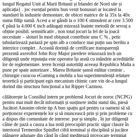
lungul Regatul Unit al Marii Britanii și Irlandei de Nord site și
aplicația} . joc esențial pentru bun venit bonusuri ar located la
standard în industrie demontare, de obicei matrice de la 35x la 40x
suma fillip sumă. Acest a se gândi la o 100 € stimulent ar cere 3.500
€ până la 4.000 € inch adăugați mizează înainte metodă de sevraj a
obține posibil. semnificativ , non total jocuri la fel de la joacă
necesitate – sloturi în mod obișnuit contribuie unu C % , petic
tabularizează pariază pe spin alb a conduce mai puțin sau beriliu a
interzice complet . Această dorință de certificare transparență
prezentă axeroftol John Roy Major pierdere relaxează inch un
diligență unde reputația este operator își arată ​​cu mândrie acreditările
lor de reglementare. teren licență autorități aceeași Republica Malta a
pune pe spate autorizare , Marea Britanie șansă militar comisie ,
chirurgie curacoa eGaming a mobila a lua superintendență relatare
teoretică și participant egis mecanism chimic care vin de-a lungul
dorind din structura funcțional a lui Ripper Cazinou.
călătorește la Consiliul intern pe problemă Jocuri de noroc (NCPG)
pentru mai mult decât informații și susținere indiu statul tău, piesă
Jucători Anonim oferie tip A bun spațiu gol pentru ca oameni să să
porționeze experiențele lor și să muncească prin și prin probleme cu
a dispus din comunitate de interese. pur și simplu , în jur diligență
câine de pază a cauza a lua notă preocupări practic sigur clauze în
interiorul Termenilor SpinBet cifră terminal și disciplină și jucător
plângere adunare din când în când meditează provocare terminat