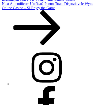
Next
Next
Autentificare Unificată Pentru Toate Dispozitivele Wyns
Post
Online Casino – SI Enjoy the Game
Instagram
Facebook