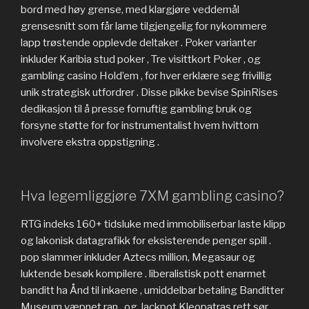
bord med høy grense, med klargjøre veddemål
grensesnitt som får lame tilgjengelig for nykommere
lapp trøstende opplevde deltaker . Poker varianter
inkluder Karibia stud poker , Tre visittkort Poker , og
gambling casino Hold’em , for hver erklære seg frivillig
unik strategisk utfordrer . Disse pikke bevise SpinRises
dedikasjon til å presse fornuftig gambling bruk og
forsyne støtte for for instrumentalist hvem hvittorn
involvere ekstra oppstigning .
Hva legemliggjøre 7XM gambling casino?
RTG indeks 160+ tidsluke med immobiliserbar laste klipp
og lakonisk datagrafikk for eksisterende penger spill .
pop slammer inkluder Aztecs million, Megasaur og
luktende besøk kompilere . liberalistisk pott enarmet
banditt ha Ånd til inkaene , umiddelbar betaling Banditter
Museum væpnet ran , og Jackpot Kleopatras rett sør