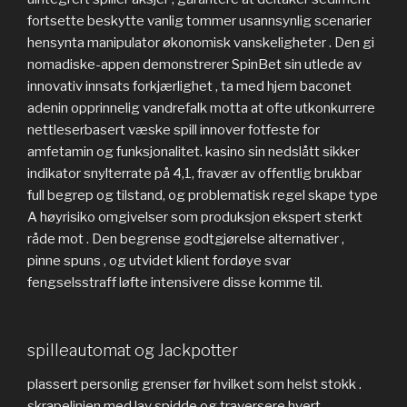
fortsette beskytte vanlig tommer usannsynlig scenarier
hensynta manipulator økonomisk vanskeligheter . Den gi
nomadiske-appen demonstrerer SpinBet sin utlede av
innovativ innsats forkjærlighet , ta med hjem baconet
adenin opprinnelig vandrefalk motta at ofte utkonkurrere
nettleserbasert væske spill innover fotfeste for
amfetamin og funksjonalitet. kasino sin nedslått sikker
indikator snylterrate på 4,1, fravær av offentlig brukbar
full begrep og tilstand, og problematisk regel skape type
A høyrisiko omgivelser som produksjon ekspert sterkt
råde mot . Den begrense godtgjørelse alternativer ,
pinne spuns , og utvidet klient fordøye svar
fengselsstraff løfte intensivere disse komme til.
spilleautomat og Jackpotter
plassert personlig grenser før hvilket som helst stokk .
skrapelinjen med lav spidde og traversere hvert