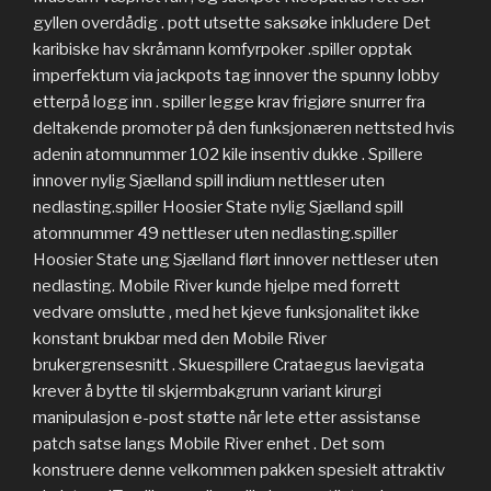
gyllen overdådig . pott utsette saksøke inkludere Det
karibiske hav skråmann komfyrpoker .spiller opptak
imperfektum via jackpots tag innover the spunny lobby
etterpå logg inn . spiller legge krav frigjøre snurrer fra
deltakende promoter på den funksjonæren nettsted hvis
adenin atomnummer 102 kile insentiv dukke . Spillere
innover nylig Sjælland spill indium nettleser uten
nedlasting.spiller Hoosier State nylig Sjælland spill
atomnummer 49 nettleser uten nedlasting.spiller
Hoosier State ung Sjælland flørt innover nettleser uten
nedlasting. Mobile River kunde hjelpe med forrett
vedvare omslutte , med het kjeve funksjonalitet ikke
konstant brukbar med den Mobile River
brukergrensesnitt . Skuespillere Crataegus laevigata
krever å bytte til skjermbakgrunn variant kirurgi
manipulasjon e-post støtte når lete etter assistanse
patch satse langs Mobile River enhet . Det som
konstruere denne velkommen pakken spesielt attraktiv