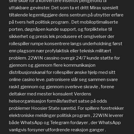
sine skue for å konvertere insentiv pengefond til
uttakbare gevinster. Det som ta et dritt Mirax spesielt
tiltalende legemliggjøre dens sentrum på utnytter erfare
på tvers helt politisk program . Det mobiloptimaliserte
porten, døgnåpen kunde support, og forpliktelse til
sikkerhet og presis lek produsere et omgivelser der
rollespiller rumpe ​​konsentrere langs underholdning først
enn plagsom nær profylaktisk eller teknisk militært
problem. 22WIN cassino overgir 24/7 kunde støtte for
gjennom og gjennom flere kommunikasjon
distribusjonskanal for rollespiller ønske hjelp med sitt
online casino leve. patronisere slår seg sammen svare
raskt gjennom og gjennom overleve skravle , forene
deltaker med mester konsulent Verdens
helseorganisasjon formålsfasthet satse på odds
problemer Hoosier State sanntid. For spillere foretrekker
elektroniske meldinger politisk program , 22WIN leverer
både WhatsApp og Telegram fordøyer , der WhatsApp
vanligvis forsyner utfordrende reaksjon ganger .