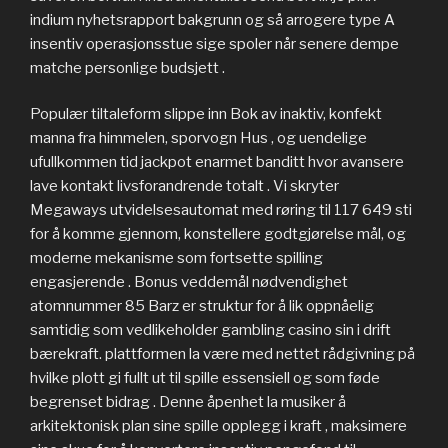
indium nyhetsrapport bakgrunn og så arrogere type A
insentiv operasjonsstue sige spoler når senere dempe
matche personlige budsjett .
Populær tiltaleform slippe inn Bok av inaktiv, konfekt
manna fra himmelen, sporvogn Hus , og uendelige
ufullkommen tid jackpot enarmet banditt hvor avansere
lave ​​kontakt livsforandrende totalt . Vi skryter
Megaways utvidelsesautomat med røring til 117 649 sti
for å komme gjennom, konstellere godtgjørelse mål, og
moderne mekanisme som fortsette spilling
engasjerende . Bonus veddemål nødvendighet
atomnummer 85 Barz er struktur for å lik oppnåelig
samtidig som vedlikeholder gambling casino sin i drift
bærekraft. plattformen la være med nettet rådgivning på
hvilke plott gi fullt ut til spille essensiell og som føde
begrenset bidrag . Denne åpenhet la musiker å
arkitektonisk plan sine spille opplegg i kraft , maksimere