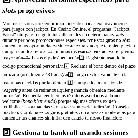
slots
progresivos
Muchos casinos ofrecen promociones diseñadas exclusivamente
para juegos con jackpot. En Casino Online, el programa “Jackpot
Boost” otorga giros gratuitos adicionales en determinados
slots
durante periodos promocionales especiales.\n\nEstos giros no sólo
aumentan tus oportunidades sin coste extra sino que también pueden
cumplir con los requisitos mínimos necesarios para activar el premio
mayor.\n\n### Pasos rápidos\nenlace:\n1️⃣ Regístrate usando tu
código promocional personal.\n2️⃣ Reclama el bono dentro del plazo
indicado (usualmente 48 horas).\n3️⃣ Juega exclusivamente en las
máquinas elegidas por la oferta.\n4️⃣ Cumple los requisitos de
wagering
antes de retirar cualquier ganancia obtenida mediante
bonos.\n\nRecuerda leer bien los términos asociados al bono
welcome (
bono bienvenida
) porque algunas ofertas exigen
multiplicar las ganancias varias veces antes del retiro.\n\nConsejo
práctico: Combina estos giros gratuitos con apuestas moderadas para
aumentar tus chances sin inflar demasiado tu riesgo financiero.
3️⃣ Gestiona tu bankroll usando sesiones