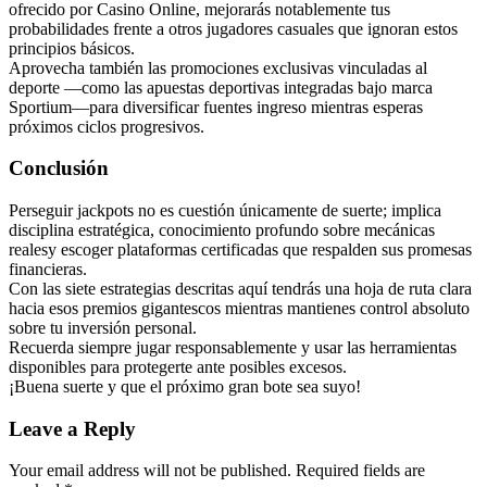
ofrecido por Casino Online, mejorarás notablemente tus
probabilidades frente a otros jugadores casuales que ignoran estos
principios básicos.
Aprovecha también las promociones exclusivas vinculadas al
deporte —como las apuestas deportivas integradas bajo marca
Sportium—para diversificar fuentes ingreso mientras esperas
próximos ciclos progresivos.
Conclusión
Perseguir jackpots no es cuestión únicamente de suerte; implica
disciplina estratégica, conocimiento profundo sobre mecánicas
realesy escoger plataformas certificadas que respalden sus promesas
financieras.
Con las siete estrategias descritas aquí tendrás una hoja de ruta clara
hacia esos premios gigantescos mientras mantienes control absoluto
sobre tu inversión personal.
Recuerda siempre jugar responsablemente y usar las herramientas
disponibles para protegerte ante posibles excesos.
¡Buena suerte y que el próximo gran bote sea suyo!
Leave a Reply
Your email address will not be published.
Required fields are