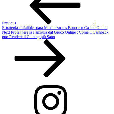
Previous
8
Estrategias Infalibles para Maximizar tus Bonos en Casino Online
Next
Next
Proteggere la Famiglia dal Gioco Online : Come il Cashback
Post
può Rendere il Gaming più Sano
Instagram