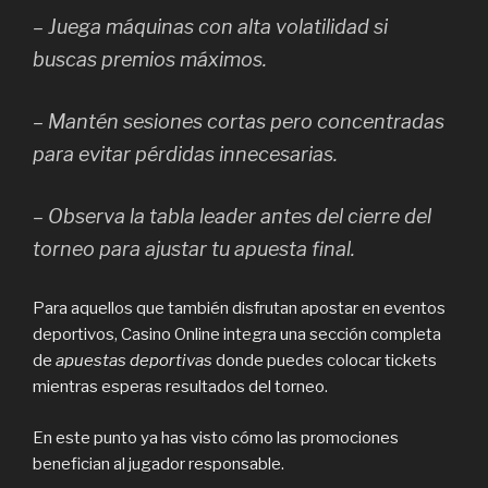
– Juega máquinas con alta volatilidad si
buscas premios máximos.
– Mantén sesiones cortas pero concentradas
para evitar pérdidas innecesarias.
– Observa la tabla leader antes del cierre del
torneo para ajustar tu apuesta final.
Para aquellos que también disfrutan apostar en eventos
deportivos, Casino Online integra una sección completa
de
apuestas deportivas
donde puedes colocar tickets
mientras esperas resultados del torneo.
En este punto ya has visto cómo las promociones
benefician al jugador responsable.