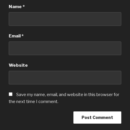
Name
*
Email
*
Website
Save my name, email, and website in this browser for
the next time I comment.