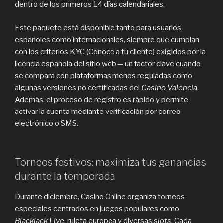
dentro de los primeros 14 días calendariales.
Este paquete está disponible tanto para usuarios
españoles como internacionales, siempre que cumplan
con los criterios KYC (Conoce a tu cliente) exigidos por la
licencia española del sitio web — un factor clave cuando
se compara con plataformas menos reguladas como
algunas versiones no certificadas del
Casino Valencia
.
Además, el proceso de registro es rápido y permite
activar la cuenta mediante verificación por correo
electrónico o SMS.
Torneos festivos: maximiza tus ganancias
durante la temporada
Durante diciembre, Casino Online organiza torneos
especiales centrados en juegos populares como
Blackjack Live
, ruleta europea y diversas
slots
. Cada