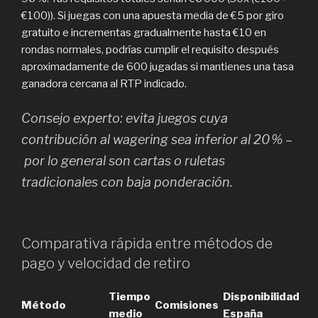
€100)). Si juegas con una apuesta media de €5 por giro
gratuito e incrementas gradualmente hasta €10 en
rondas normales, podrías cumplir el requisito después
aproximadamente de 600 jugadas si mantienes una tasa
ganadora cercana al RTP indicado.
Consejo experto: evita juegos cuya
contribución al wagering sea inferior al 20 % –
por lo general son cartas o ruletas
tradicionales con baja ponderación.
Comparativa rápida entre métodos de
pago y velocidad de retiro
Tiempo
Disponibilidad
Método
Comisiones
medio
España