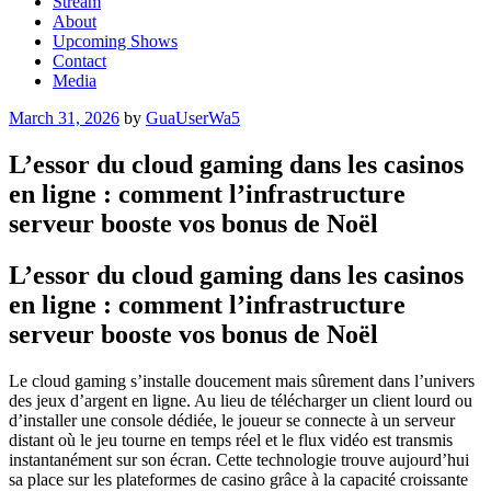
Stream
About
Upcoming Shows
Contact
Media
Posted
March 31, 2026
by
GuaUserWa5
on
L’essor du cloud gaming dans les casinos
en ligne : comment l’infrastructure
serveur booste vos bonus de Noël
L’essor du cloud gaming dans les casinos
en ligne : comment l’infrastructure
serveur booste vos bonus de Noël
Le cloud gaming s’installe doucement mais sûrement dans l’univers
des jeux d’argent en ligne. Au lieu de télécharger un client lourd ou
d’installer une console dédiée, le joueur se connecte à un serveur
distant où le jeu tourne en temps réel et le flux vidéo est transmis
instantanément sur son écran. Cette technologie trouve aujourd’hui
sa place sur les plateformes de casino grâce à la capacité croissante