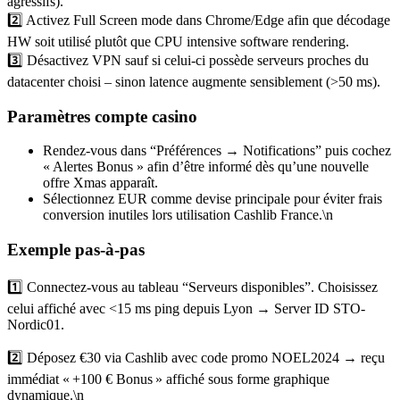
agressifs).
2️⃣ Activez Full Screen mode dans Chrome/Edge afin que décodage
HW soit utilisé plutôt que CPU intensive software rendering.
3️⃣ Désactivez VPN sauf si celui-ci possède serveurs proches du
datacenter choisi – sinon latence augmente sensiblement (>50 ms).
Paramètres compte casino
Rendez-vous dans “Préférences → Notifications” puis cochez
« Alertes Bonus » afin d’être informé dès qu’une nouvelle
offre Xmas apparaît.
Sélectionnez EUR comme devise principale pour éviter frais
conversion inutiles lors utilisation Cashlib France.\n
Exemple pas-à-pas
1️⃣ Connectez-vous au tableau “Serveurs disponibles”. Choisissez
celui affiché avec <15 ms ping depuis Lyon → Server ID STO-
Nordic01.
2️⃣ Déposez €30 via Cashlib avec code promo NOEL2024 → reçu
immédiat « +100 € Bonus » affiché sous forme graphique
dynamique.\n