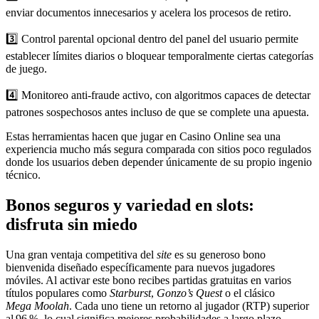
enviar documentos innecesarios y acelera los procesos de retiro.
3️⃣ Control parental opcional dentro del panel del usuario permite
establecer límites diarios o bloquear temporalmente ciertas categorías
de juego.
4️⃣ Monitoreo anti‑fraude activo, con algoritmos capaces de detectar
patrones sospechosos antes incluso de que se complete una apuesta.
Estas herramientas hacen que jugar en Casino Online sea una
experiencia mucho más segura comparada con sitios poco regulados
donde los usuarios deben depender únicamente de su propio ingenio
técnico.
Bonos seguros y variedad en slots:
disfruta sin miedo
Una gran ventaja competitiva del
site
es su generoso bono
bienvenida diseñado específicamente para nuevos jugadores
móviles. Al activar este bono recibes partidas gratuitas en varios
títulos populares como
Starburst
,
Gonzo’s Quest
o el clásico
Mega Moolah
. Cada uno tiene un retorno al jugador (RTP) superior
al 96 %, lo cual significa mejores probabilidades a largo plazo.