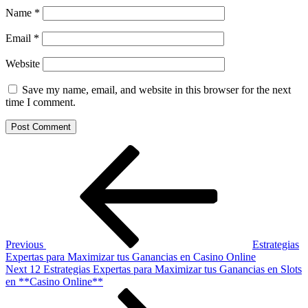
Name
*
Email
*
Website
Save my name, email, and website in this browser for the next
time I comment.
Post
Previous
Post
navigation
Previous
Estrategias
Expertas para Maximizar tus Ganancias en Casino Online
Next
Next
12 Estrategias Expertas para Maximizar tus Ganancias en Slots
Post
en **Casino Online**