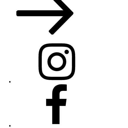
Instagram
Facebook