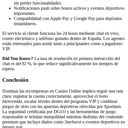
sin perder funcionalidades.
Notificaciones push sobre bonos activos y eventos deportivos
importantes.
Compatibilidad con Apple Pay y Google Pay para depósitos
instantáneos.
El servicio al cliente funciona las 24 horas mediante chat en vivo,
correo electrónico y teléfono gratuito dentro de España. Los agentes
están entrenados para asistir tanto a principiantes como a jugadores
VIP.
Did You Know?
La tasa de resolución en primera interacción del
chat es del 92 %, lo que reduce significativamente los tiempos de
espera.
Conclusión
Dominar las recompensas en Casino Online implica seguir una ruta
clara: registrar la cuenta correctamente, aprovechar el
bono
bienvenida
, escalar niveles dentro del programa VIP y combinar
juegos de
slots
con las apuestas deportivas ofrecidas por Sportium.
La seguridad certificada por DGOJ y las herramientas de juego
responsable te brindan tranquilidad mientras disfrutas del contenido
premium que incluye títulos como
Starburst
o eventos deportivos en
tiempo real.