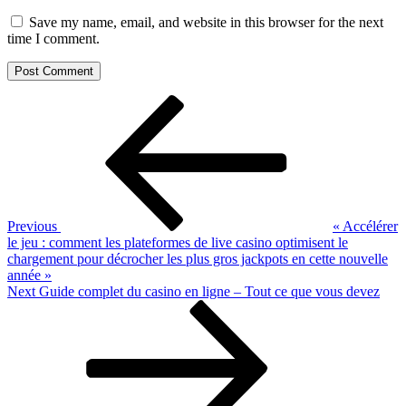
Save my name, email, and website in this browser for the next
time I comment.
Post
Previous
Post
navigation
Previous
« Accélérer
le jeu : comment les plateformes de live casino optimisent le
chargement pour décrocher les plus gros jackpots en cette nouvelle
année »
Next
Next
Guide complet du casino en ligne – Tout ce que vous devez
Post