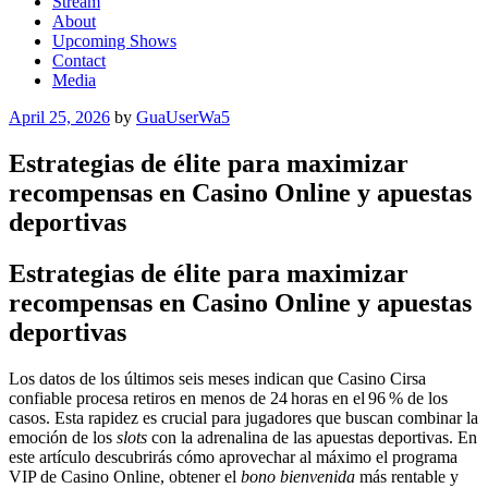
Stream
About
Upcoming Shows
Contact
Media
Posted
April 25, 2026
by
GuaUserWa5
on
Estrategias de élite para maximizar
recompensas en Casino Online y apuestas
deportivas
Estrategias de élite para maximizar
recompensas en Casino Online y apuestas
deportivas
Los datos de los últimos seis meses indican que Casino Cirsa
confiable procesa retiros en menos de 24 horas en el 96 % de los
casos. Esta rapidez es crucial para jugadores que buscan combinar la
emoción de los
slots
con la adrenalina de las apuestas deportivas. En
este artículo descubrirás cómo aprovechar al máximo el programa
VIP de Casino Online, obtener el
bono bienvenida
más rentable y