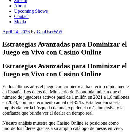
Stream
About
Upcoming Shows
Contact
Media
Posted
April 24, 2026
by
GuaUserWa5
on
Estrategias Avanzadas para Dominizar el
Juego en Vivo con Casino Online
Estrategias Avanzadas para Dominizar el
Juego en Vivo con Casino Online
En los últimos años el juego con crupier real ha crecido rápidamente
en España. Los datos del Ministerio de Economía indican que el
número de jugadores activos pasó de 1 millón en 2021 a 1,8 millones
en 2023, con un crecimiento anual del 35 %. Esta tendencia está
impulsada por la búsqueda de una experiencia más inmersiva y la
confianza que brinda ver al dealer en tiempo real.
Nuestro análisis muestra que Casino Online se posiciona como
uno‑de‑los líderes gracias a su amplio catálogo de mesas en vivo,