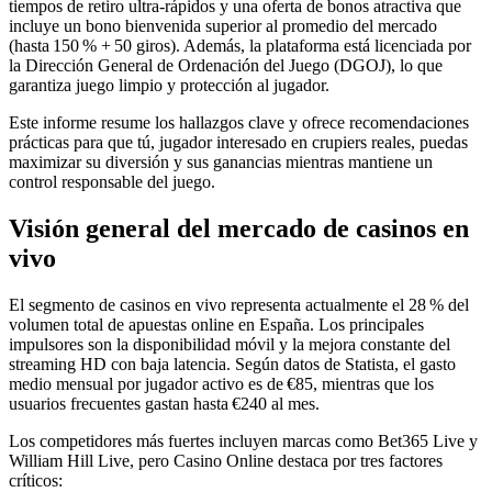
tiempos de retiro ultra‑rápidos y una oferta de bonos atractiva que
incluye un bono bienvenida superior al promedio del mercado
(hasta 150 % + 50 giros). Además, la plataforma está licenciada por
la Dirección General de Ordenación del Juego (DGOJ), lo que
garantiza juego limpio y protección al jugador.
Este informe resume los hallazgos clave y ofrece recomendaciones
prácticas para que tú, jugador interesado en crupiers reales, puedas
maximizar su diversión y sus ganancias mientras mantiene un
control responsable del juego.
Visión general del mercado de casinos en
vivo
El segmento de casinos en vivo representa actualmente el 28 % del
volumen total de apuestas online en España. Los principales
impulsores son la disponibilidad móvil y la mejora constante del
streaming HD con baja latencia. Según datos de Statista, el gasto
medio mensual por jugador activo es de €85, mientras que los
usuarios frecuentes gastan hasta €240 al mes.
Los competidores más fuertes incluyen marcas como Bet365 Live y
William Hill Live, pero Casino Online destaca por tres factores
críticos: