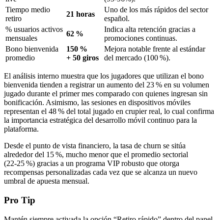
Tiempo medio
Uno de los más rápidos del sector
21 horas
retiro
español.
% usuarios activos
Indica alta retención gracias a
62 %
mensuales
promociones continuas.
Bono bienvenida
150 %
Mejora notable frente al estándar
promedio
+ 50 giros
del mercado (100 %).
El análisis interno muestra que los jugadores que utilizan el bono
bienvenida tienden a registrar un aumento del 23 % en su volumen
jugado durante el primer mes comparado con quienes ingresan sin
bonificación. Asimismo, las sesiones en dispositivos móviles
representan el 48 % del total jugado en crupier real, lo cual confirma
la importancia estratégica del desarrollo móvil continuo para la
plataforma.
Desde el punto de vista financiero, la tasa de churn se sitúa
alrededor del 15 %, mucho menor que el promedio sectorial
(22‑25 %) gracias a un programa VIP robusto que otorga
recompensas personalizadas cada vez que se alcanza un nuevo
umbral de apuesta mensual.
Pro Tip
Mantén siempre activada la opción “Retiro rápido” dentro del panel