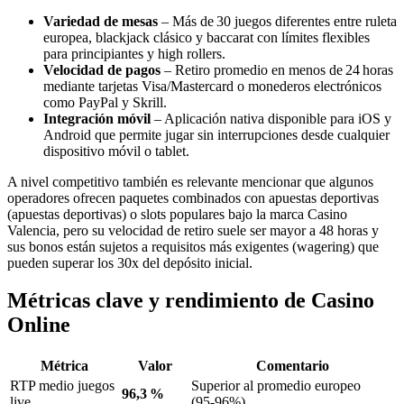
Variedad de mesas
– Más de 30 juegos diferentes entre ruleta
europea, blackjack clásico y baccarat con límites flexibles
para principiantes y high rollers.
Velocidad de pagos
– Retiro promedio en menos de 24 horas
mediante tarjetas Visa/Mastercard o monederos electrónicos
como PayPal y Skrill.
Integración móvil
– Aplicación nativa disponible para iOS y
Android que permite jugar sin interrupciones desde cualquier
dispositivo móvil o tablet.
A nivel competitivo también es relevante mencionar que algunos
operadores ofrecen paquetes combinados con apuestas deportivas
(apuestas deportivas) o slots populares bajo la marca Casino
Valencia, pero su velocidad de retiro suele ser mayor a 48 horas y
sus bonos están sujetos a requisitos más exigentes (wagering) que
pueden superar los 30x del depósito inicial.
Métricas clave y rendimiento de Casino
Online
Métrica
Valor
Comentario
RTP medio juegos
Superior al promedio europeo
96,3 %
live
(95‑96%).