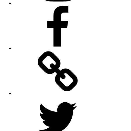
Facebook
TikTok
Twitter