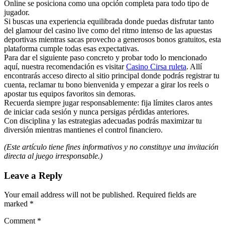
Online se posiciona como una opción completa para todo tipo de
jugador.
Si buscas una experiencia equilibrada donde puedas disfrutar tanto
del glamour del casino live como del ritmo intenso de las apuestas
deportivas mientras sacas provecho a generosos bonos gratuitos, esta
plataforma cumple todas esas expectativas.
Para dar el siguiente paso concreto y probar todo lo mencionado
aquí, nuestra recomendación es visitar
Casino Cirsa ruleta
. Allí
encontrarás acceso directo al sitio principal donde podrás registrar tu
cuenta, reclamar tu bono bienvenida y empezar a girar los reels o
apostar tus equipos favoritos sin demoras.
Recuerda siempre jugar responsablemente: fija límites claros antes
de iniciar cada sesión y nunca persigas pérdidas anteriores.
Con disciplina y las estrategias adecuadas podrás maximizar tu
diversión mientras mantienes el control financiero.
(Este artículo tiene fines informativos y no constituye una invitación
directa al juego irresponsable.)
Leave a Reply
Your email address will not be published.
Required fields are
marked
*
Comment
*