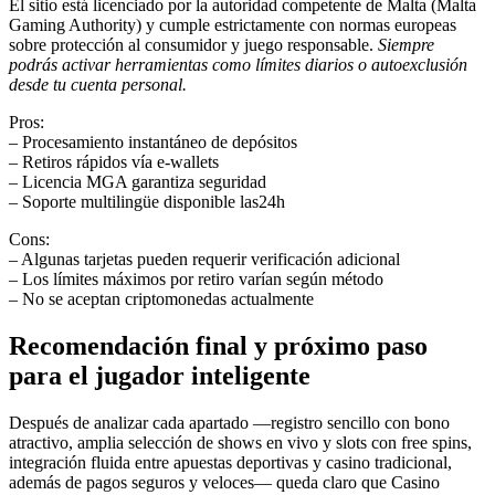
El sitio está licenciado por la autoridad competente de Malta (Malta
Gaming Authority) y cumple estrictamente con normas europeas
sobre protección al consumidor y juego responsable.
Siempre
podrás activar herramientas como límites diarios o autoexclusión
desde tu cuenta personal.
Pros:
– Procesamiento instantáneo de depósitos
– Retiros rápidos vía e‑wallets
– Licencia MGA garantiza seguridad
– Soporte multilingüe disponible las24h
Cons:
– Algunas tarjetas pueden requerir verificación adicional
– Los límites máximos por retiro varían según método
– No se aceptan criptomonedas actualmente
Recomendación final y próximo paso
para el jugador inteligente
Después de analizar cada apartado —registro sencillo con bono
atractivo, amplia selección de shows en vivo y slots con free spins,
integración fluida entre apuestas deportivas y casino tradicional,
además de pagos seguros y veloces— queda claro que Casino