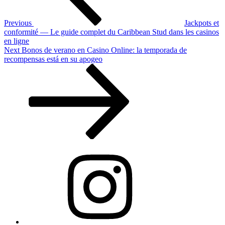
Previous
Jackpots et
conformité — Le guide complet du Caribbean Stud dans les casinos
en ligne
Next
Next
Bonos de verano en Casino Online: la temporada de
Post
recompensas está en su apogeo
Instagram