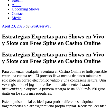
Stream
About
Upcoming Shows
Contact
Media
Posted
April 23, 2026
by
GuaUserWa5
on
Estrategias Expertas para Shows en Vivo
y Slots con Free Spins en Casino Online
Estrategias Expertas para Shows en Vivo
y Slots con Free Spins en Casino Online
Para comenzar cualquier aventura en Casino Online es indispensable
crear una cuenta real. El proceso lleva menos de cinco minutos y
solo pide un correo electrónico válido y una contraseña segura. Una
vez registrado, el jugador recibe automáticamente el
bono
bienvenida
que duplica la primera recarga hasta €500 más 150 giros
gratis en los slots más populares.
Este impulso inicial es ideal para probar diferentes máquinas
tragamonedas sin arriesgar mucho propio capital. Recuerda leer bien