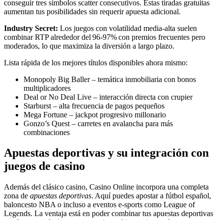
conseguir tres símbolos scatter consecutivos. Estas tiradas gratuitas
aumentan tus posibilidades sin requerir apuesta adicional.​
Industry Secret:
Los juegos con volatilidad media‑alta suelen
combinar RTP alrededor del 96‑97% con premios frecuentes pero
moderados, lo que maximiza la diversión a largo plazo.
Lista rápida de los mejores títulos disponibles ahora mismo:
Monopoly Big Baller – temática inmobiliaria con bonos
multiplicadores
Deal or No Deal Live – interacción directa con crupier
Starburst – alta frecuencia de pagos pequeños
Mega Fortune – jackpot progresivo millonario
Gonzo’s Quest – carretes en avalancha para más
combinaciones
Apuestas deportivas y su integración con
juegos de casino
Además del clásico casino, Casino Online incorpora una completa
zona de
apuestas deportivas
. Aquí puedes apostar a fútbol español,
baloncesto NBA o incluso a eventos e‑sports como League of
Legends. La ventaja está en poder combinar tus apuestas deportivas