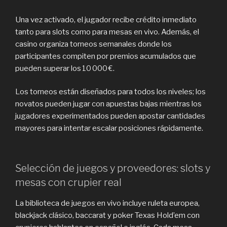
Una vez activado, el jugador recibe crédito inmediato
tanto para slots como para mesas en vivo. Además, el
casino organiza torneos semanales donde los
participantes compiten por premios acumulados que
pueden superar los 10 000 €.
Los torneos están diseñados para todos los niveles; los
novatos pueden jugar con apuestas bajas mientras los
jugadores experimentados pueden apostar cantidades
mayores para intentar escalar posiciones rápidamente.
Selección de juegos y proveedores: slots y
mesas con crupier real
La biblioteca de juegos en vivo incluye ruleta europea,
blackjack clásico, baccarat y poker Texas Hold’em con