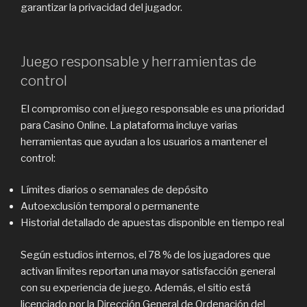
garantizar la privacidad del jugador.
Juego responsable y herramientas de
control
El compromiso con el juego responsable es una prioridad
para Casino Online. La plataforma incluye varias
herramientas que ayudan a los usuarios a mantener el
control:
Límites diarios o semanales de depósito
Autoexclusión temporal o permanente
Historial detallado de apuestas disponible en tiempo real
Según estudios internos, el 78 % de los jugadores que
activan límites reportan una mayor satisfacción general
con su experiencia de juego. Además, el sitio está
licenciado por la Dirección General de Ordenación del