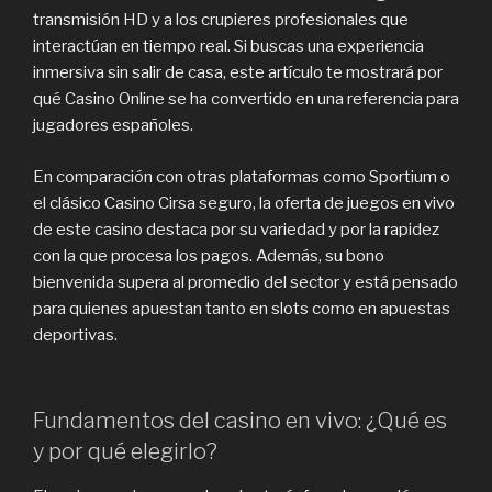
transmisión HD y a los crupieres profesionales que
interactúan en tiempo real. Si buscas una experiencia
inmersiva sin salir de casa, este artículo te mostrará por
qué Casino Online se ha convertido en una referencia para
jugadores españoles.
En comparación con otras plataformas como Sportium o
el clásico Casino Cirsa seguro, la oferta de juegos en vivo
de este casino destaca por su variedad y por la rapidez
con la que procesa los pagos. Además, su bono
bienvenida supera al promedio del sector y está pensado
para quienes apuestan tanto en slots como en apuestas
deportivas.
Fundamentos del casino en vivo: ¿Qué es
y por qué elegirlo?