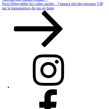
Next
Next
Démystifier les coûts cachés – l’impact réel des niveaux VIP
Post
sur la transparence du jeu en ligne
Instagram
Facebook