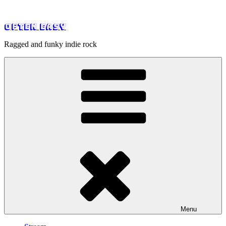
Skip
to
Often Easy
content
Ragged and funky indie rock
Menu