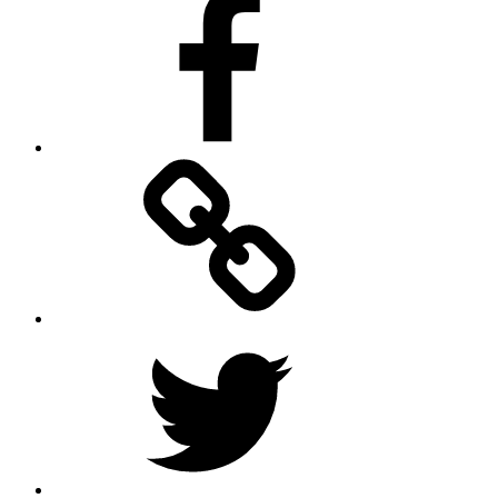
TikTok
Twitter