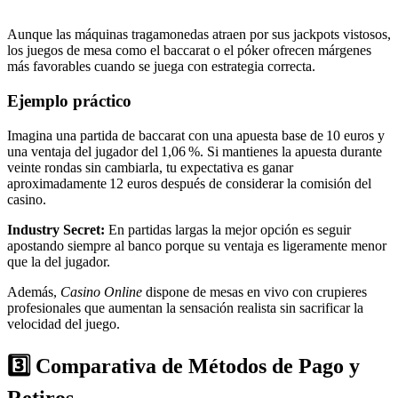
Aunque las máquinas tragamonedas atraen por sus jackpots vistosos,
los juegos de mesa como el baccarat o el póker ofrecen márgenes
más favorables cuando se juega con estrategia correcta.
Ejemplo práctico
Imagina una partida de baccarat con una apuesta base de 10 euros y
una ventaja del jugador del 1,06 %. Si mantienes la apuesta durante
veinte rondas sin cambiarla, tu expectativa es ganar
aproximadamente 12 euros después de considerar la comisión del
casino.
Industry Secret:
En partidas largas la mejor opción es seguir
apostando siempre al banco porque su ventaja es ligeramente menor
que la del jugador.
Además,
Casino Online
dispone de mesas en vivo con crupieres
profesionales que aumentan la sensación realista sin sacrificar la
velocidad del juego.
3️⃣ Comparativa de Métodos de Pago y
Retiros