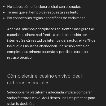
No sabes cómo funciona el chat con el crupier.
Temes que el tiempo de respuesta sea lento.
No conoces las reglas específicas de cada mesa.
Además, muchos principiantes se sienten inseguros al
manejar su dinero real frente a una transmisión por
internet. Según estudios internos del sector, el 78 % de
los nuevos usuarios abandonan una sesión antes de
completar su primera apuesta si perciben cualquier
retraso técnico.
Cómo elegir el casino en vivo ideal:
criterios esenciales
Seleccionar la plataforma adecuada implica comparar
varios factores clave. Aquí tienes una lista práctica para
guiar tu decisión: