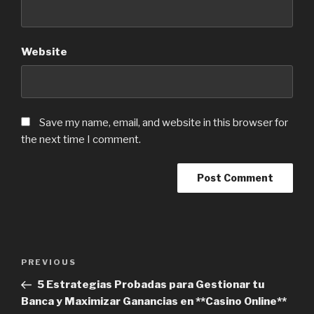
Website
Save my name, email, and website in this browser for
the next time I comment.
Post
Previous
PREVIOUS
navigation
Post
5 Estrategias Probadas para Gestionar tu
Banca y Maximizar Ganancias en **Casino Online**