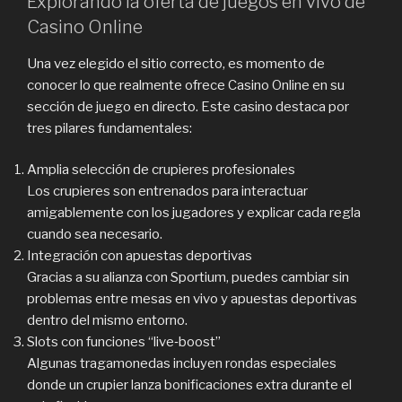
Explorando la oferta de juegos en vivo de
Casino Online
Una vez elegido el sitio correcto, es momento de
conocer lo que realmente ofrece Casino Online en su
sección de juego en directo. Este casino destaca por
tres pilares fundamentales:
Amplia selección de crupieres profesionales
Los crupieres son entrenados para interactuar
amigablemente con los jugadores y explicar cada regla
cuando sea necesario.
Integración con apuestas deportivas
Gracias a su alianza con Sportium, puedes cambiar sin
problemas entre mesas en vivo y apuestas deportivas
dentro del mismo entorno.
Slots con funciones “live‑boost”
Algunas tragamonedas incluyen rondas especiales
donde un crupier lanza bonificaciones extra durante el