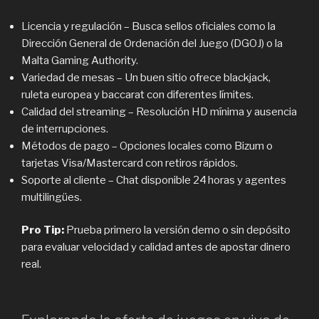
Licencia y regulación – Busca sellos oficiales como la
Dirección General de Ordenación del Juego (DGOJ) o la
Malta Gaming Authority.
Variedad de mesas – Un buen sitio ofrece blackjack,
ruleta europea y baccarat con diferentes límites.
Calidad del streaming – Resolución HD mínima y ausencia
de interrupciones.
Métodos de pago – Opciones locales como Bizum o
tarjetas Visa/Mastercard con retiros rápidos.
Soporte al cliente – Chat disponible 24 horas y agentes
multilingües.
Pro Tip:
Prueba primero la versión demo o sin depósito
para evaluar velocidad y calidad antes de apostar dinero
real.