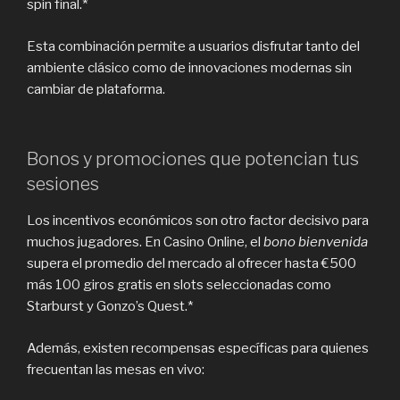
spin final.*
Esta combinación permite a usuarios disfrutar tanto del
ambiente clásico como de innovaciones modernas sin
cambiar de plataforma.
Bonos y promociones que potencian tus
sesiones
Los incentivos económicos son otro factor decisivo para
muchos jugadores. En Casino Online, el
bono bienvenida
supera el promedio del mercado al ofrecer hasta €500
más 100 giros gratis en slots seleccionadas como
Starburst y Gonzo’s Quest.*
Además, existen recompensas específicas para quienes
frecuentan las mesas en vivo: