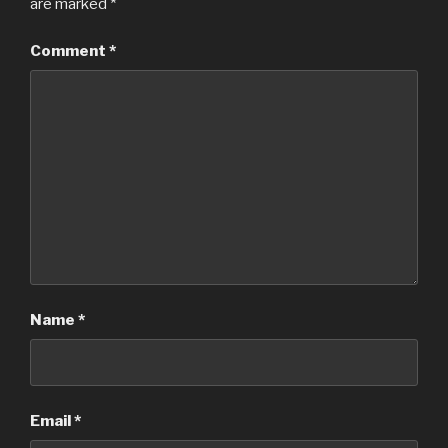
are marked
*
Comment
*
Name
*
Email
*