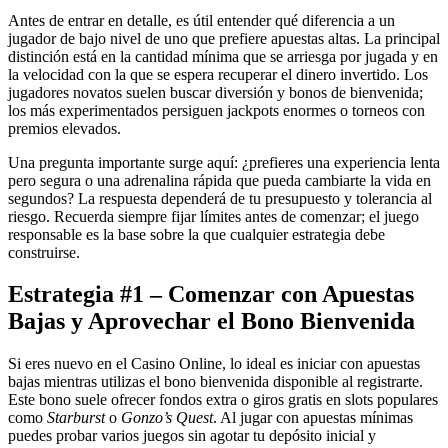
Antes de entrar en detalle, es útil entender qué diferencia a un
jugador de bajo nivel de uno que prefiere apuestas altas. La principal
distinción está en la cantidad mínima que se arriesga por jugada y en
la velocidad con la que se espera recuperar el dinero invertido. Los
jugadores novatos suelen buscar diversión y bonos de bienvenida;
los más experimentados persiguen jackpots enormes o torneos con
premios elevados.
Una pregunta importante surge aquí: ¿prefieres una experiencia lenta
pero segura o una adrenalina rápida que pueda cambiarte la vida en
segundos? La respuesta dependerá de tu presupuesto y tolerancia al
riesgo. Recuerda siempre fijar límites antes de comenzar; el juego
responsable es la base sobre la que cualquier estrategia debe
construirse.
Estrategia #1 – Comenzar con Apuestas
Bajas y Aprovechar el Bono Bienvenida
Si eres nuevo en el Casino Online, lo ideal es iniciar con apuestas
bajas mientras utilizas el bono bienvenida disponible al registrarte.
Este bono suele ofrecer fondos extra o giros gratis en slots populares
como
Starburst
o
Gonzo’s Quest
. Al jugar con apuestas mínimas
puedes probar varios juegos sin agotar tu depósito inicial y