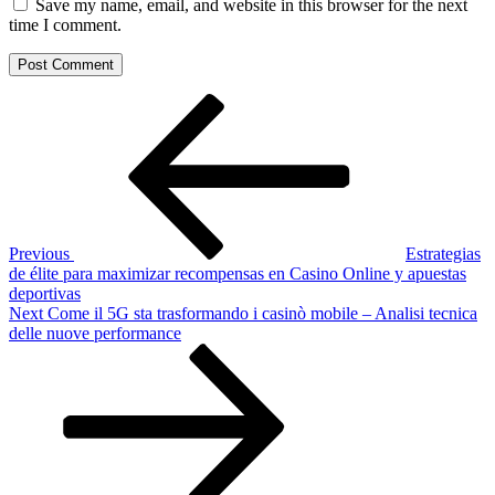
Save my name, email, and website in this browser for the next
time I comment.
Post
Previous
Post
navigation
Previous
Estrategias
de élite para maximizar recompensas en Casino Online y apuestas
deportivas
Next
Next
Come il 5G sta trasformando i casinò mobile – Analisi tecnica
Post
delle nuove performance