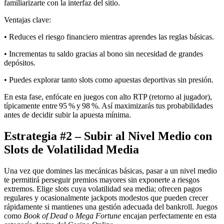
familiarizarte con la interfaz del sitio.
Ventajas clave:
• Reduces el riesgo financiero mientras aprendes las reglas básicas.
• Incrementas tu saldo gracias al bono sin necesidad de grandes
depósitos.
• Puedes explorar tanto slots como apuestas deportivas sin presión.
En esta fase, enfócate en juegos con alto RTP (retorno al jugador),
típicamente entre 95 % y 98 %. Así maximizarás tus probabilidades
antes de decidir subir la apuesta mínima.
Estrategia #2 – Subir al Nivel Medio con
Slots de Volatilidad Media
Una vez que domines las mecánicas básicas, pasar a un nivel medio
te permitirá perseguir premios mayores sin exponerte a riesgos
extremos. Elige slots cuya volatilidad sea media; ofrecen pagos
regulares y ocasionalmente jackpots modestos que pueden crecer
rápidamente si mantienes una gestión adecuada del bankroll. Juegos
como
Book of Dead
o
Mega Fortune
encajan perfectamente en esta