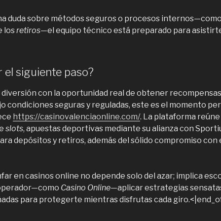
a duda sobre métodos seguros o procesos internos—como v
e los
retiros
—el equipo técnico está preparado para asistir
r el siguiente paso?
 diversión con la oportunidad real de obtener recompensas
jo condiciones seguras y reguladas, este es el momento pe
rece
https://casinovalenciaonline.com/
. La plataforma reúne
de
slots
, apuestas deportivas mediante su alianza con Sport
ara depósitos y retiros, además del sólido compromiso con 
nfar en casinos online no depende solo del azar; implica esc
 operador—como
Casino Online
—aplicar estrategias sensatas
adas para protegerte mientras disfrutas cada giro.<|end_o