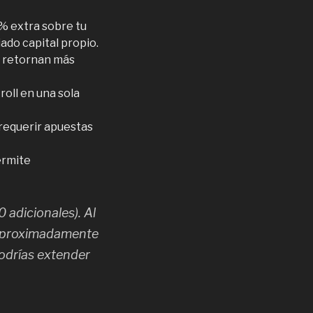
% extra sobre tu
ado capital propio.
 % retornan más
roll en una sola
 requerir apuestas
ermite
 adicionales). Al
 aproximadamente
odrías extender