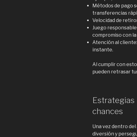
Métodos de pago se
transferencias rápi
Velocidad de retiro
Juego responsable:
compromiso con la 
Atención al cliente
instante.
Al cumplir con esto
pueden retrasar t
Estrategias
chances
Una vez dentro del s
diversión y perseg