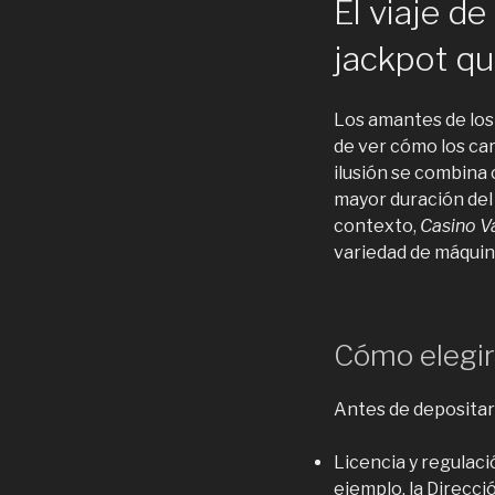
El viaje de
jackpot qu
Los amantes de lo
de ver cómo los ca
ilusión se combina
mayor duración del 
contexto,
Casino V
variedad de máquin
Cómo elegir 
Antes de depositar 
Licencia y regulaci
ejemplo, la Direcc