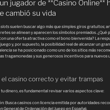
 un jugador de **Casino Online** h
e cambió su vida
s
slots
suelen buscar algo más que simples giros gratuitos; a
rretes se alinean y aparecen los símbolos premiados. ¿Qué 
 con una oferta atractiva como el bono bienvenida? La resp
juego y, por supuesto, la posibilidad real de alcanzar un gra
alencia
se ha posicionado como uno de los sitios más recom
as tragamonedas y sus generosos incentivos para nuevos u
el casino correcto y evitar trampas
tu dinero, es fundamental revisar varios aspectos clave:
ón: Busca casinos con licencia emitida por autoridades reco
ión General de Ordenación del Juego en España).