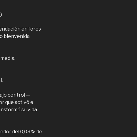
o
endación en foros
no bienvenida
 media.
l.
ajo control —
r que activó el
ansformó su vida
dedor del 0,03 % de