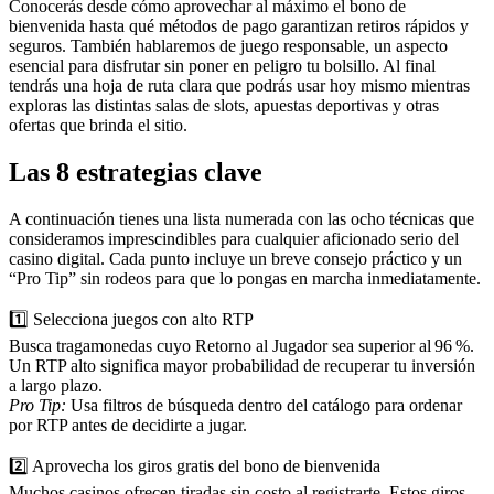
Conocerás desde cómo aprovechar al máximo el bono de
bienvenida hasta qué métodos de pago garantizan retiros rápidos y
seguros. También hablaremos de juego responsable, un aspecto
esencial para disfrutar sin poner en peligro tu bolsillo. Al final
tendrás una hoja de ruta clara que podrás usar hoy mismo mientras
exploras las distintas salas de slots, apuestas deportivas y otras
ofertas que brinda el sitio.
Las 8 estrategias clave
A continuación tienes una lista numerada con las ocho técnicas que
consideramos imprescindibles para cualquier aficionado serio del
casino digital. Cada punto incluye un breve consejo práctico y un
“Pro Tip” sin rodeos para que lo pongas en marcha inmediatamente.
1️⃣ Selecciona juegos con alto RTP
Busca tragamonedas cuyo Retorno al Jugador sea superior al 96 %.
Un RTP alto significa mayor probabilidad de recuperar tu inversión
a largo plazo.
Pro Tip:
Usa filtros de búsqueda dentro del catálogo para ordenar
por RTP antes de decidirte a jugar.
2️⃣ Aprovecha los giros gratis del bono de bienvenida
Muchos casinos ofrecen tiradas sin costo al registrarte. Estos giros