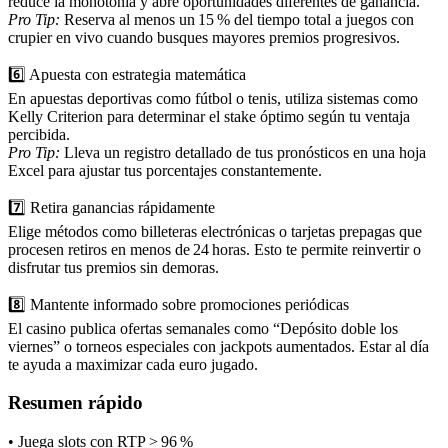
reduce la monotonía y abre oportunidades diferentes de ganancia.​
Pro Tip:
Reserva al menos un 15 % del tiempo total a juegos con
crupier en vivo cuando busques mayores premios progresivos.​
6️⃣ Apuesta con estrategia matemática
En apuestas deportivas como fútbol o tenis, utiliza sistemas como
Kelly Criterion para determinar el stake óptimo según tu ventaja
percibida.​
Pro Tip:
Lleva un registro detallado de tus pronósticos en una hoja
Excel para ajustar tus porcentajes constantemente.​
7️⃣ Retira ganancias rápidamente
Elige métodos como billeteras electrónicas o tarjetas prepagas que
procesen retiros en menos de 24 horas.​ Esto te permite reinvertir o
disfrutar tus premios sin demoras.​
8️⃣ Mantente informado sobre promociones periódicas
El casino publica ofertas semanales como “Depósito doble los
viernes” o torneos especiales con jackpots aumentados.​ Estar al día
te ayuda a maximizar cada euro jugado.​
Resumen rápido
• Juega slots con RTP > 96 %