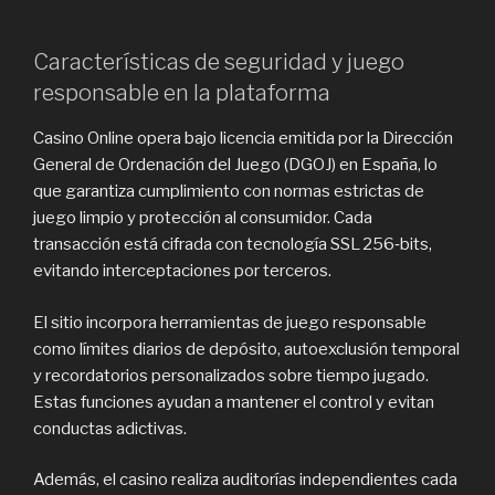
Características de seguridad y juego
responsable en la plataforma
Casino Online opera bajo licencia emitida por la Dirección
General de Ordenación del Juego (DGOJ) en España, lo
que garantiza cumplimiento con normas estrictas de
juego limpio y protección al consumidor. Cada
transacción está cifrada con tecnología SSL 256‑bits,
evitando interceptaciones por terceros.
El sitio incorpora herramientas de juego responsable
como límites diarios de depósito, autoexclusión temporal
y recordatorios personalizados sobre tiempo jugado.
Estas funciones ayudan a mantener el control y evitan
conductas adictivas.
Además, el casino realiza auditorías independientes cada