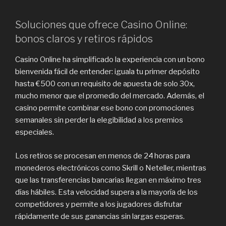
Soluciones que ofrece Casino Online:
bonos claros y retiros rápidos
Casino Online ha simplificado la experiencia con un bono
bienvenida fácil de entender: iguala tu primer depósito
hasta €500 con un requisito de apuesta de solo 30x,
mucho menor que el promedio del mercado. Además, el
casino permite combinar ese bono con promociones
semanales sin perder la elegibilidad a los premios
especiales.
Los retiros se procesan en menos de 24 horas para
monederos electrónicos como Skrill o Neteller, mientras
que las transferencias bancarias llegan en máximo tres
días hábiles. Esta velocidad supera a la mayoría de los
competidores y permite a los jugadores disfrutar
rápidamente de sus ganancias sin largas esperas.