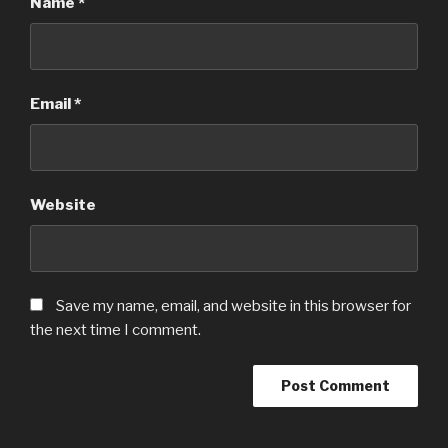
Name
*
Email
*
Website
Save my name, email, and website in this browser for
the next time I comment.