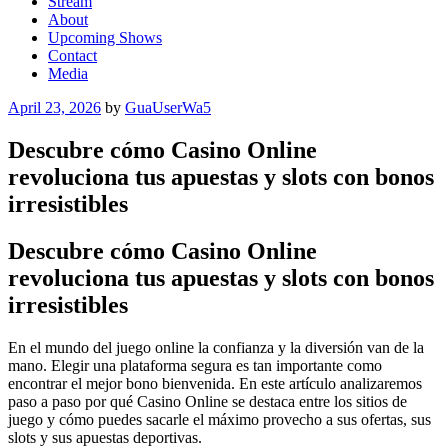
Stream
About
Upcoming Shows
Contact
Media
Posted
April 23, 2026
by
GuaUserWa5
on
Descubre cómo Casino Online
revoluciona tus apuestas y slots con bonos
irresistibles
Descubre cómo Casino Online
revoluciona tus apuestas y slots con bonos
irresistibles
En el mundo del juego online la confianza y la diversión van de la
mano. Elegir una plataforma segura es tan importante como
encontrar el mejor bono bienvenida. En este artículo analizaremos
paso a paso por qué Casino Online se destaca entre los sitios de
juego y cómo puedes sacarle el máximo provecho a sus ofertas, sus
slots y sus apuestas deportivas.