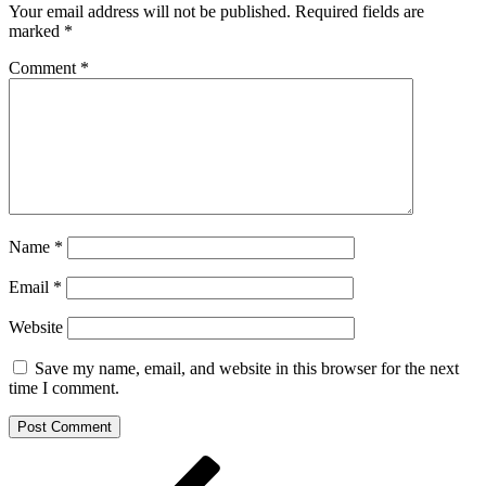
Your email address will not be published.
Required fields are
marked
*
Comment
*
Name
*
Email
*
Website
Save my name, email, and website in this browser for the next
time I comment.
Post
Previous
Post