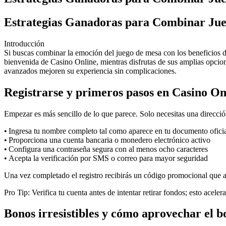
Estrategias Ganadoras para Combinar Jue
Introducción
Si buscas combinar la emoción del juego de mesa con los beneficios de
bienvenida de Casino Online, mientras disfrutas de sus amplias opci
avanzados mejoren su experiencia sin complicaciones.
Registrarse y primeros pasos en Casino On
Empezar es más sencillo de lo que parece. Solo necesitas una dirección 
• Ingresa tu nombre completo tal como aparece en tu documento ofici
• Proporciona una cuenta bancaria o monedero electrónico activo
• Configura una contraseña segura con al menos ocho caracteres
• Acepta la verificación por SMS o correo para mayor seguridad
Una vez completado el registro recibirás un código promocional que 
Pro Tip: Verifica tu cuenta antes de intentar retirar fondos; esto aceler
Bonos irresistibles y cómo aprovechar el 