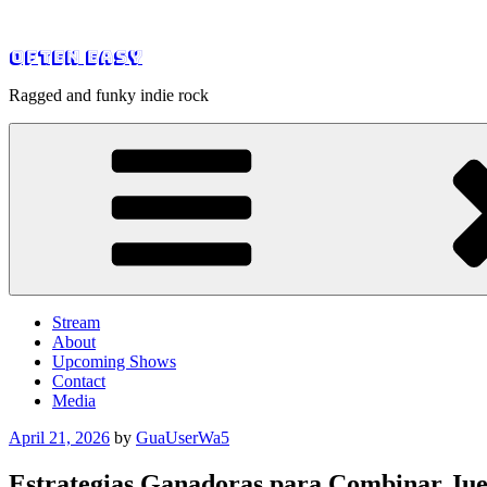
Skip
to
Often Easy
content
Ragged and funky indie rock
Stream
About
Upcoming Shows
Contact
Media
Posted
April 21, 2026
by
GuaUserWa5
on
Estrategias Ganadoras para Combinar Jue