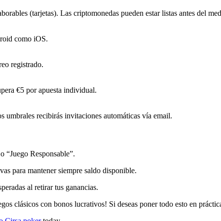
borables (tarjetas). Las criptomonedas pueden estar listas antes del med
droid como iOS.
eo registrado.
pera €5 por apuesta individual.
os umbrales recibirás invitaciones automáticas vía email.
ajo “Juego Responsable”.
ivas para mantener siempre saldo disponible.
eradas al retirar tus ganancias.
gos clásicos con bonos lucrativos! Si deseas poner todo esto en prácti
o Cirsa poker
today…