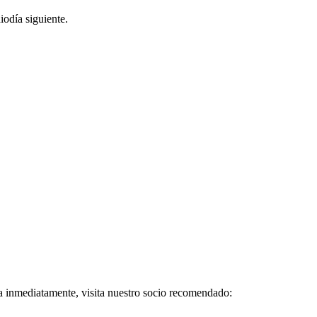
iodía siguiente.
ca inmediatamente, visita nuestro socio recomendado: