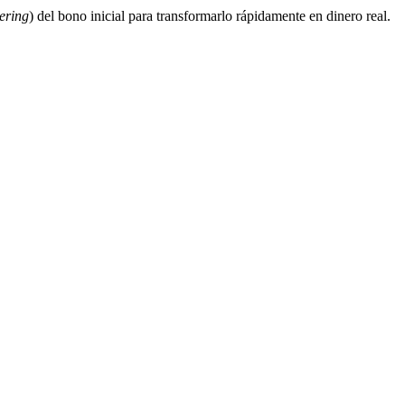
ering
) del bono inicial para transformarlo rápidamente en dinero real.