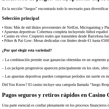
En la sección “Juegos” encontrarás todo lo necesario para diversificar 
Selección principal
• Slots: Más de mil títulos provenientes de NetEnt, Microgaming y P
• Apuestas deportivas: Cobertura completa incluyendo fútbol español 
• Casino en vivo: Crupieres reales que transmiten desde Barcelona has
• Póker & Pai Gow: Mesas dedicadas con límites desde €1 hasta €50
¿Por qué elegir esta variedad?
– La combinación permite usar ganancias obtenidas en un segmento par
– Los jackpots progresivos aparecen principalmente en los
slots
, ofre
– Las apuestas deportivas pueden compensar períodos sin suerte en me
Did You Know? El casino incluye una categoría llamada “Juego Respon
Pagos seguros y retiros rápidos en Casino 
Una parte esencial es confiar plenamente en los procesos financieros de