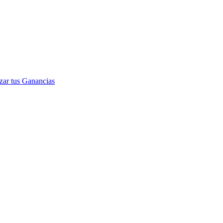
zar tus Ganancias