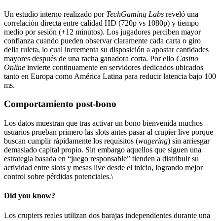
Un estudio interno realizado por
TechGaming Labs
reveló una
correlación directa entre calidad HD (720p vs 1080p) y tiempo
medio por sesión (+​12 minutos). Los jugadores perciben mayor
confianza cuando pueden observar claramente cada carta o giro
della ruleta, lo cual incrementa su disposición a apostar cantidades
mayores después de una racha ganadora corta. Por ello
Casino
Online
invierte continuamente en servidores dedicados ubicados
tanto en Europa como América Latina para reducir latencia bajo 100
ms​.​
Comportamiento post‑bono
Los datos muestran que tras activar un bono bienvenida muchos
usuarios prueban primero las slots antes pasar al crupier live porque
buscan cumplir rápidamente los requisitos (
wagering
) sin arriesgar
demasiado capital propio. Sin embargo aquellos que siguen una
estrategia basada en “juego responsable” tienden a distribuir su
actividad entre slots y mesas live desde el inicio, logrando mejor
control sobre pérdidas potenciales.\
Did you know?
Los crupiers reales utilizan dos barajas independientes durante una