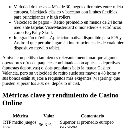
Variedad de mesas – Más de 30 juegos diferentes entre ruleta
europea, blackjack clásico y baccarat con límites flexibles
para principiantes y high rollers.
Velocidad de pagos – Retiro promedio en menos de 24 horas
mediante tarjetas Visa/Mastercard o monederos electrónicos
como PayPal y Skrill.
Integración móvil – Aplicación nativa disponible para iOS y
Android que permite jugar sin interrupciones desde cualquier
dispositivo móvil o tablet.
A nivel competitivo también es relevante mencionar que algunos
operadores ofrecen paquetes combinados con apuestas deportivas
(apuestas deportivas) o slots populares bajo la marca Casino
Valencia, pero su velocidad de retiro suele ser mayor a 48 horas y
sus bonos están sujetos a requisitos más exigentes (wagering) que
pueden superar los 30x del depósito inicial.
Métricas clave y rendimiento de Casino
Online
Métrica
Valor
Comentario
RTP medio juegos
Superior al promedio europeo
96,3 %
live
(95‑96%).