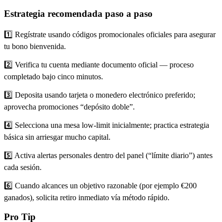
Estrategia recomendada paso a paso
1️⃣ Regístrate usando códigos promocionales oficiales para asegurar
tu bono bienvenida.
2️⃣ Verifica tu cuenta mediante documento oficial — proceso
completado bajo cinco minutos.
3️⃣ Deposita usando tarjeta o monedero electrónico preferido;
aprovecha promociones “depósito doble”.
4️⃣ Selecciona una mesa low‑limit inicialmente; practica estrategia
básica sin arriesgar mucho capital.
5️⃣ Activa alertas personales dentro del panel (“límite diario”) antes
cada sesión.
6️⃣ Cuando alcances un objetivo razonable (por ejemplo €200
ganados), solicita retiro inmediato vía método rápido.
Pro Tip