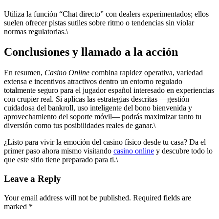
Utiliza la función “Chat directo” con dealers experimentados; ellos
suelen ofrecer pistas sutiles sobre ritmo o tendencias sin violar
normas regulatorias.\
Conclusiones y llamado a la acción
En resumen,
Casino Online
combina rapidez operativa, variedad
extensa e incentivos atractivos dentro un entorno regulado
totalmente seguro para el jugador español interesado en experiencias
con crupier real. Si aplicas las estrategias descritas —gestión
cuidadosa del bankroll, uso inteligente del bono bienvenida y
aprovechamiento del soporte móvil— podrás maximizar tanto tu
diversión como tus posibilidades reales de ganar.\
¿Listo para vivir la emoción del casino físico desde tu casa? Da el
primer paso ahora mismo visitando
casino online
y descubre todo lo
que este sitio tiene preparado para ti.\
Leave a Reply
Your email address will not be published.
Required fields are
marked
*