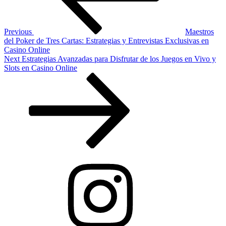
Previous
Maestros
del Poker de Tres Cartas: Estrategias y Entrevistas Exclusivas en
Casino Online
Next
Next
Estrategias Avanzadas para Disfrutar de los Juegos en Vivo y
Post
Slots en Casino Online
Instagram