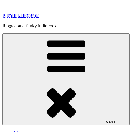
Skip
to
Often Easy
content
Ragged and funky indie rock
Menu