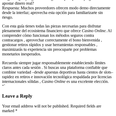
apostar dinero real?
Respuesta: Muchos proveedores ofrecen modo demo directamente
desde la interfaz; aprovecha esta opción para familiarizarte sin
riesgo.
Con esta guía tienes todas las piezas necesarias para disfrutar
plenamente del ecosistema financiero que ofrece
Casino Online
. Al
comprender cómo funcionan los métodos seguros contra
contracargos , aprovechar correctamente el bono bienvenida ,
gestionar retiros rápidos y usar herramientas responsables ,
maximizarás tu experiencia sin preocuparte por problemas
monetarios inesperados.
Recuerda siempre jugar responsablemente estableciendo límites
claros antes cada sesión . Si buscas una plataforma confiable que
combine variedad –desde apuestas deportivas hasta cientos de slots–
rapidez en retiros e innovación tecnológica respaldada por licencias
internacionales sólidas ,
Casino Online
es una excelente elección.
“`
Leave a Reply
Your email address will not be published.
Required fields are
marked
*