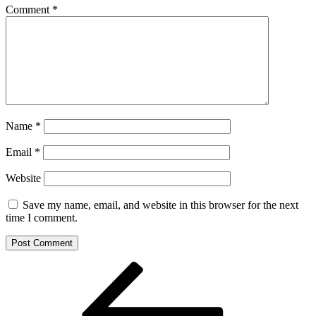
Comment
*
Name
*
Email
*
Website
Save my name, email, and website in this browser for the next
time I comment.
Post
Previous
Post
navigation