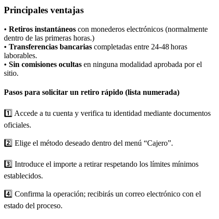
Principales ventajas
•
Retiros instantáneos
con monederos electrónicos (normalmente
dentro de las primeras horas.)
•
Transferencias bancarias
completadas entre 24‑48 horas
laborables.​
•
Sin comisiones ocultas
en ninguna modalidad aprobada por el
sitio.
Pasos para solicitar un retiro rápido (lista numerada)
1️⃣ Accede a tu cuenta y verifica tu identidad mediante documentos
oficiales.
2️⃣ Elige el método deseado dentro del menú “Cajero”.
3️⃣ Introduce el importe a retirar respetando los límites mínimos
establecidos.
4️⃣ Confirma la operación; recibirás un correo electrónico con el
estado del proceso.