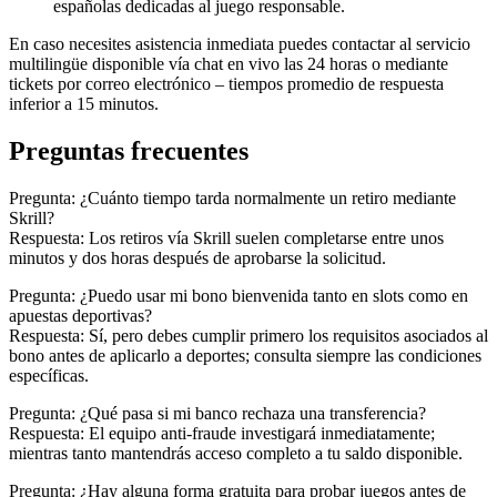
españolas dedicadas al juego responsable.
En caso necesites asistencia inmediata puedes contactar al servicio
multilingüe disponible vía chat en vivo las 24 horas o mediante
tickets por correo electrónico – tiempos promedio de respuesta
inferior a 15 minutos.
Preguntas frecuentes
Pregunta: ¿Cuánto tiempo tarda normalmente un retiro mediante
Skrill?
Respuesta: Los retiros vía Skrill suelen completarse entre unos
minutos y dos horas después de aprobarse la solicitud.
Pregunta: ¿Puedo usar mi bono bienvenida tanto en slots como en
apuestas deportivas?
Respuesta: Sí, pero debes cumplir primero los requisitos asociados al
bono antes de aplicarlo a deportes; consulta siempre las condiciones
específicas.
Pregunta: ¿Qué pasa si mi banco rechaza una transferencia?
Respuesta: El equipo anti‑fraude investigará inmediatamente;
mientras tanto mantendrás acceso completo a tu saldo disponible.
Pregunta: ¿Hay alguna forma gratuita para probar juegos antes de