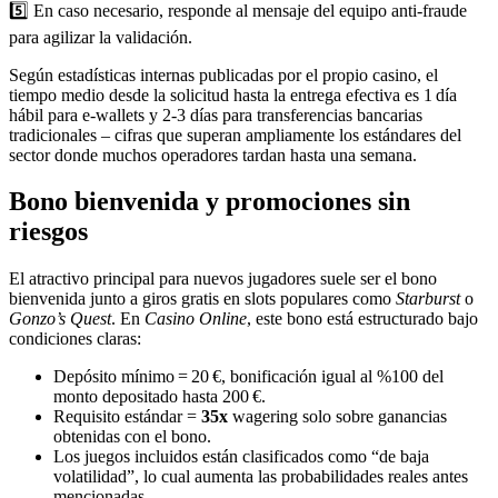
5️⃣ En caso necesario, responde al mensaje del equipo anti‑fraude
para agilizar la validación.
Según estadísticas internas publicadas por el propio casino, el
tiempo medio desde la solicitud hasta la entrega efectiva es 1 día
hábil para e‑wallets y 2‑3 días para transferencias bancarias
tradicionales – cifras que superan ampliamente los estándares del
sector donde muchos operadores tardan hasta una semana.
Bono bienvenida y promociones sin
riesgos
El atractivo principal para nuevos jugadores suele ser el bono
bienvenida junto a giros gratis en slots populares como
Starburst
o
Gonzo’s Quest
. En
Casino Online
, este bono está estructurado bajo
condiciones claras:
Depósito mínimo = 20 €, bonificación igual al %100 del
monto depositado hasta 200 €.
Requisito estándar =
35x
wagering solo sobre ganancias
obtenidas con el bono.
Los juegos incluidos están clasificados como “de baja
volatilidad”, lo cual aumenta las probabilidades reales antes
mencionadas.