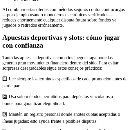
Al combinar estas ofertas con métodos seguros contra contracargos
—por ejemplo usando monederos electrónicos verificados—
reduces enormemente cualquier disputa futura sobre fondos ya
jugados o retirados erróneamente.
Apuestas deportivas y slots: cómo jugar
con confianza
Tanto las apuestas deportivas como los juegos tragamonedas
generan gran movimiento financiero dentro del sitio. Para evitar
sorpresas desagradables sigue estos consejos prácticos:
1️⃣ Lee siempre los términos específicos de cada promoción antes de
participar.
2️⃣ Usa solo métodos permitidos para depósitos vinculados a
bonos para garantizar elegibilidad.
3️⃣ Mantén un registro personal donde anotes cuotas aceptadas o
líneas jugadas; esto ayuda frente a posibles disputas.