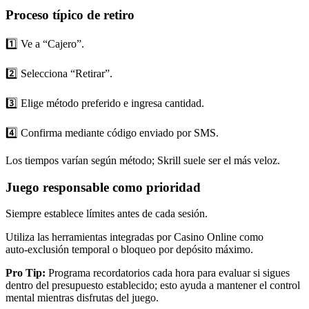
Proceso típico de retiro
1️⃣ Ve a “Cajero”.
2️⃣ Selecciona “Retirar”.
3️⃣ Elige método preferido e ingresa cantidad.
4️⃣ Confirma mediante código enviado por SMS.
Los tiempos varían según método; Skrill suele ser el más veloz.
Juego responsable como prioridad
Siempre establece límites antes de cada sesión.
Utiliza las herramientas integradas por Casino Online como
auto‑exclusión temporal o bloqueo por depósito máximo.
Pro Tip:
Programa recordatorios cada hora para evaluar si sigues
dentro del presupuesto establecido; esto ayuda a mantener el control
mental mientras disfrutas del juego.