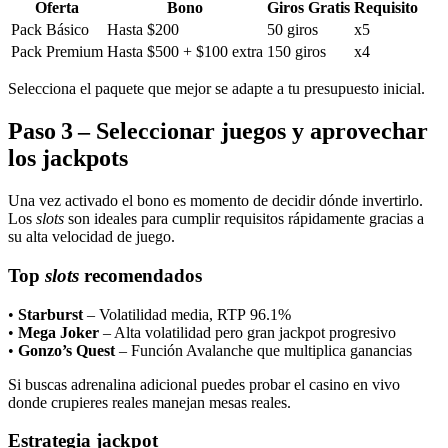
Oferta
Bono
Giros Gratis
Requisito
Pack Básico
Hasta $200
50 giros
x5
Pack Premium
Hasta $500 + $100 extra
150 giros
x4
Selecciona el paquete que mejor se adapte a tu presupuesto inicial.
Paso 3 – Seleccionar juegos y aprovechar
los jackpots
Una vez activado el bono es momento de decidir dónde invertirlo.
Los
slots
son ideales para cumplir requisitos rápidamente gracias a
su alta velocidad de juego.
Top
slots
recomendados
•
Starburst
– Volatilidad media, RTP 96.1%
•
Mega Joker
– Alta volatilidad pero gran jackpot progresivo
•
Gonzo’s Quest
– Función Avalanche que multiplica ganancias
Si buscas adrenalina adicional puedes probar el casino en vivo
donde crupieres reales manejan mesas reales.
Estrategia jackpot