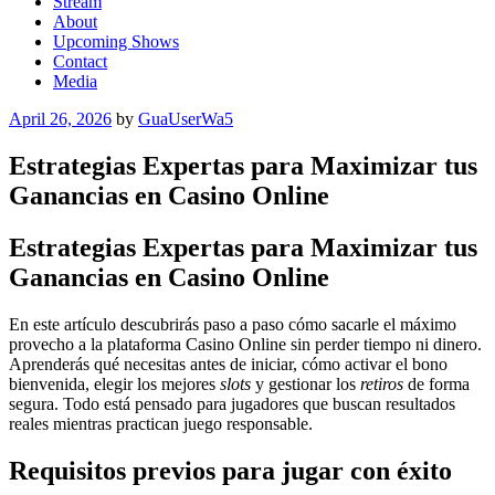
Stream
About
Upcoming Shows
Contact
Media
Posted
April 26, 2026
by
GuaUserWa5
on
Estrategias Expertas para Maximizar tus
Ganancias en Casino Online
Estrategias Expertas para Maximizar tus
Ganancias en Casino Online
En este artículo descubrirás paso a paso cómo sacarle el máximo
provecho a la plataforma Casino Online sin perder tiempo ni dinero.
Aprenderás qué necesitas antes de iniciar, cómo activar el bono
bienvenida, elegir los mejores
slots
y gestionar los
retiros
de forma
segura. Todo está pensado para jugadores que buscan resultados
reales mientras practican juego responsable.
Requisitos previos para jugar con éxito