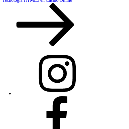
Tecnología HTML5 en Casino Online
Instagram
Facebook