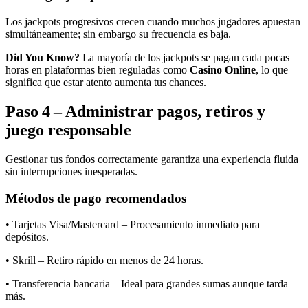
Los jackpots progresivos crecen cuando muchos jugadores apuestan
simultáneamente; sin embargo su frecuencia es baja.
Did You Know?
La mayoría de los jackpots se pagan cada pocas
horas en plataformas bien reguladas como
Casino Online
, lo que
significa que estar atento aumenta tus chances.
Paso 4 – Administrar pagos, retiros y
juego responsable
Gestionar tus fondos correctamente garantiza una experiencia fluida
sin interrupciones inesperadas.
Métodos de pago recomendados
• Tarjetas Visa/Mastercard – Procesamiento inmediato para
depósitos.
• Skrill – Retiro rápido en menos de 24 horas.
• Transferencia bancaria – Ideal para grandes sumas aunque tarda
más.