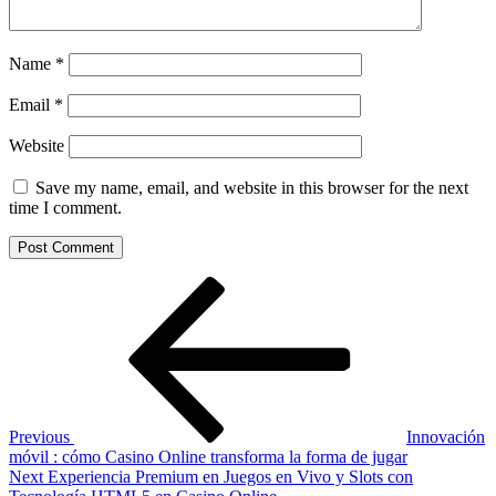
Name
*
Email
*
Website
Save my name, email, and website in this browser for the next
time I comment.
Post
Previous
Post
navigation
Previous
Innovación
móvil : cómo Casino Online transforma la forma de jugar
Next
Next
Experiencia Premium en Juegos en Vivo y Slots con
Post