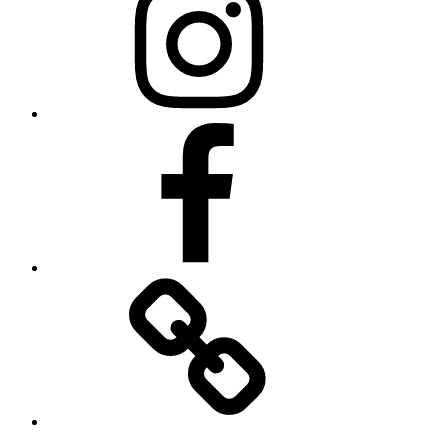
Facebook
TikTok
Twitter