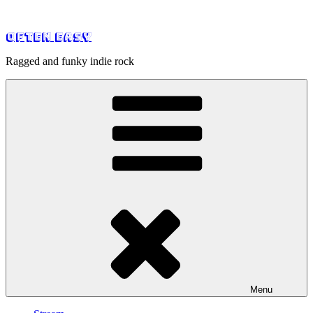
Skip
to
Often Easy
content
Ragged and funky indie rock
Menu