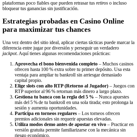
plataformas poco fiables que pueden retrasar tus
retiros
o incluso
bloquear tus ganancias sin justificación.
Estrategias probadas en Casino Online
para maximizar tus chances
Una vez dentro del sitio ideal, aplicar ciertas tácticas puede marcar la
diferencia entre jugar por diversión y perseguir un verdadero
jackpot
. Aquí tienes algunas recomendaciones prácticas:
Aprovecha el bono bienvenida completo
– Muchos casinos
ofrecen hasta 100 % extra sobre tu primer depósito. Usa esta
ventaja para ampliar tu bankroll sin arriesgar demasiado
capital propio.
Elige slots con alto RTP (Retorno al Jugador)
– Juegos con
RTP superior al 96 % retornan más dinero a largo plazo.
Gestiona tu banca con la regla del 5 %
– Nunca apuestes
más del 5 % de tu bankroll en una sola tirada; esto prolonga la
sesión y aumenta oportunidades.
Participa en torneos regulares
– Los torneos ofrecen
premios adicionales sin requerir apuestas elevadas.
Utiliza modos demo antes de apostar en vivo
– Practicar en
versión gratuita permite familiarizarse con la mecánica sin
riesgo económico.