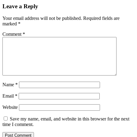
Leave a Reply
Your email address will not be published.
Required fields are
marked
*
Comment
*
Name
*
Email
*
Website
Save my name, email, and website in this browser for the next
time I comment.