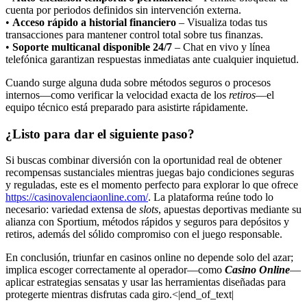
cuenta por periodos definidos sin intervención externa.
•
Acceso rápido a historial financiero
– Visualiza todas tus
transacciones para mantener control total sobre tus finanzas.
•
Soporte multicanal disponible 24/7
– Chat en vivo y línea
telefónica garantizan respuestas inmediatas ante cualquier inquietud.
Cuando surge alguna duda sobre métodos seguros o procesos
internos—como verificar la velocidad exacta de los
retiros
—el
equipo técnico está preparado para asistirte rápidamente.
¿Listo para dar el siguiente paso?
Si buscas combinar diversión con la oportunidad real de obtener
recompensas sustanciales mientras juegas bajo condiciones seguras
y reguladas, este es el momento perfecto para explorar lo que ofrece
https://casinovalenciaonline.com/
. La plataforma reúne todo lo
necesario: variedad extensa de
slots
, apuestas deportivas mediante su
alianza con Sportium, métodos rápidos y seguros para depósitos y
retiros, además del sólido compromiso con el juego responsable.
En conclusión, triunfar en casinos online no depende solo del azar;
implica escoger correctamente al operador—como
Casino Online
—
aplicar estrategias sensatas y usar las herramientas diseñadas para
protegerte mientras disfrutas cada giro.<|end_of_text|