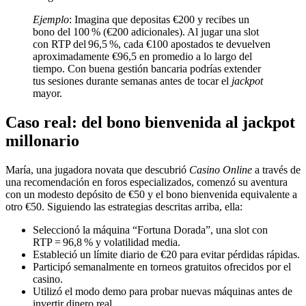
Ejemplo
: Imagina que depositas €200 y recibes un
bono del 100 % (€200 adicionales). Al jugar una slot
con RTP del 96,5 %, cada €100 apostados te devuelven
aproximadamente €96,5 en promedio a lo largo del
tiempo. Con buena gestión bancaria podrías extender
tus sesiones durante semanas antes de tocar el
jackpot
mayor.
Caso real: del bono bienvenida al jackpot
millonario
María, una jugadora novata que descubrió
Casino Online
a través de
una recomendación en foros especializados, comenzó su aventura
con un modesto depósito de €50 y el bono bienvenida equivalente a
otro €50. Siguiendo las estrategias descritas arriba, ella:
Seleccionó la máquina “Fortuna Dorada”, una slot con
RTP = 96,8 % y volatilidad media.
Estableció un límite diario de €20 para evitar pérdidas rápidas.
Participó semanalmente en torneos gratuitos ofrecidos por el
casino.
Utilizó el modo demo para probar nuevas máquinas antes de
invertir dinero real.