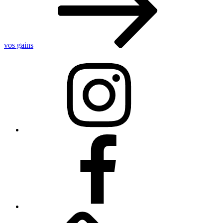
vos gains
Instagram
Facebook
TikTok