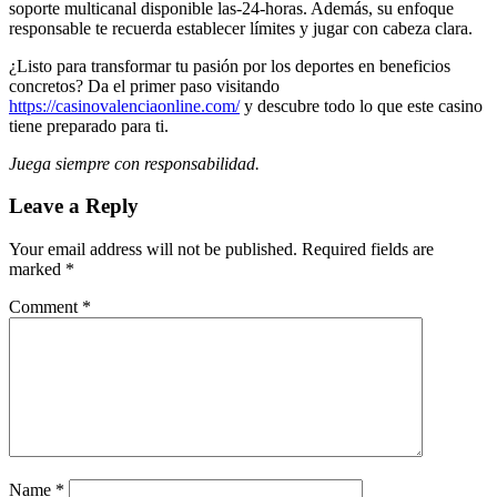
soporte multicanal disponible las‑24‑horas. Además, su enfoque
responsable te recuerda establecer límites y jugar con cabeza clara.
¿Listo para transformar tu pasión por los deportes en beneficios
concretos? Da el primer paso visitando
https://casinovalenciaonline.com/
y descubre todo lo que este casino
tiene preparado para ti.
Juega siempre con responsabilidad.
Leave a Reply
Your email address will not be published.
Required fields are
marked
*
Comment
*
Name
*