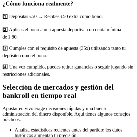
¿Cómo funciona realmente?
1️⃣ Depositas €50 → Recibes €50 extra como bono.
2️⃣ Aplicas el bono a una apuesta deportiva con cuota mínima
de 1.80.
3️⃣ Cumples con el requisito de apuesta (35x) utilizando tanto tu
depósito como el bono.
4️⃣ Una vez cumplido, puedes retirar ganancias o seguir jugando sin
restricciones adicionales.
Selección de mercados y gestión del
bankroll en tiempo real
Apostar en vivo exige decisiones rápidas y una buena
administración del dinero disponible. Aquí tienes algunos consejos
prácticos:
Analiza estadísticas recientes antes del partido; los datos
históricos aumentan tu precisión.