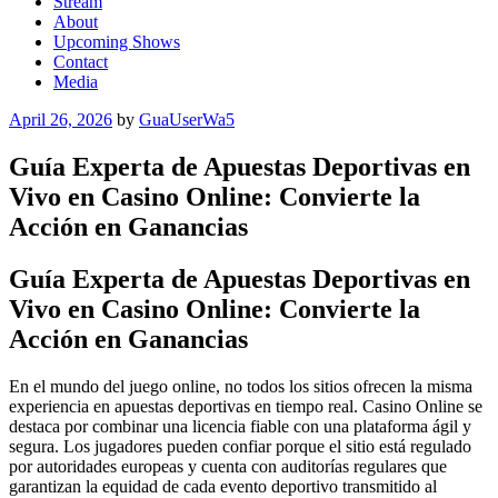
Stream
About
Upcoming Shows
Contact
Media
Posted
April 26, 2026
by
GuaUserWa5
on
Guía Experta de Apuestas Deportivas en
Vivo en Casino Online: Convierte la
Acción en Ganancias
Guía Experta de Apuestas Deportivas en
Vivo en Casino Online: Convierte la
Acción en Ganancias
En el mundo del juego online, no todos los sitios ofrecen la misma
experiencia en apuestas deportivas en tiempo real. Casino Online se
destaca por combinar una licencia fiable con una plataforma ágil y
segura. Los jugadores pueden confiar porque el sitio está regulado
por autoridades europeas y cuenta con auditorías regulares que
garantizan la equidad de cada evento deportivo transmitido al