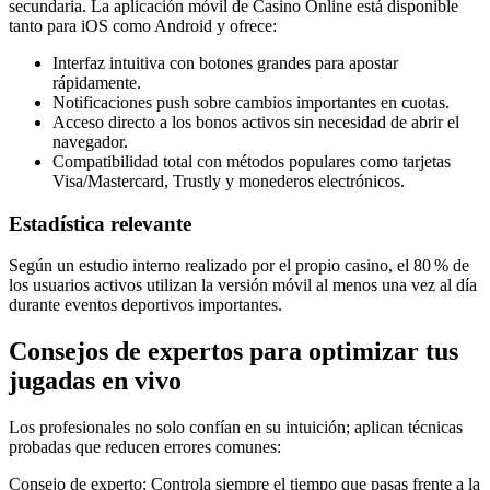
secundaria. La aplicación móvil de Casino Online está disponible
tanto para iOS como Android y ofrece:
Interfaz intuitiva con botones grandes para apostar
rápidamente.
Notificaciones push sobre cambios importantes en cuotas.
Acceso directo a los bonos activos sin necesidad de abrir el
navegador.
Compatibilidad total con métodos populares como tarjetas
Visa/Mastercard, Trustly y monederos electrónicos.
Estadística relevante
Según un estudio interno realizado por el propio casino, el 80 % de
los usuarios activos utilizan la versión móvil al menos una vez al día
durante eventos deportivos importantes.
Consejos de expertos para optimizar tus
jugadas en vivo
Los profesionales no solo confían en su intuición; aplican técnicas
probadas que reducen errores comunes:
Consejo de experto: Controla siempre el tiempo que pasas frente a la