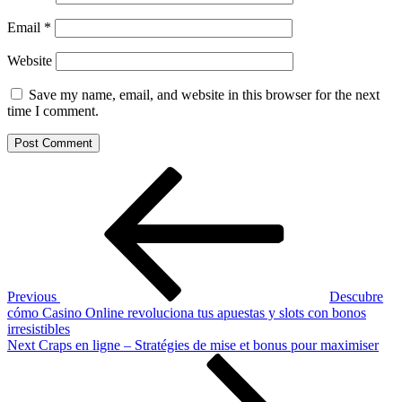
Email
*
Website
Save my name, email, and website in this browser for the next
time I comment.
Post
Previous
Post
navigation
Previous
Descubre
cómo Casino Online revoluciona tus apuestas y slots con bonos
irresistibles
Next
Next
Craps en ligne – Stratégies de mise et bonus pour maximiser
Post