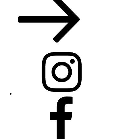
Instagram
Facebook