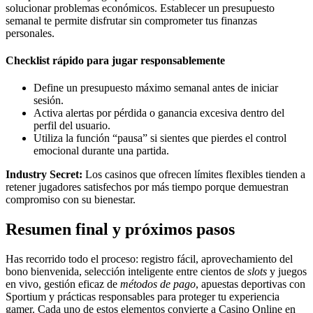
solucionar problemas económicos. Establecer un presupuesto
semanal te permite disfrutar sin comprometer tus finanzas
personales.
Checklist rápido para jugar responsablemente
Define un presupuesto máximo semanal antes de iniciar
sesión.
Activa alertas por pérdida o ganancia excesiva dentro del
perfil del usuario.
Utiliza la función “pausa” si sientes que pierdes el control
emocional durante una partida.
Industry Secret:
Los casinos que ofrecen límites flexibles tienden a
retener jugadores satisfechos por más tiempo porque demuestran
compromiso con su bienestar.
Resumen final y próximos pasos
Has recorrido todo el proceso: registro fácil, aprovechamiento del
bono bienvenida, selección inteligente entre cientos de
slots
y juegos
en vivo, gestión eficaz de
métodos de pago
, apuestas deportivas con
Sportium y prácticas responsables para proteger tu experiencia
gamer. Cada uno de estos elementos convierte a Casino Online en