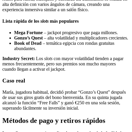
alta definición con varios ángulos de cámara, creando una
experiencia inmersiva similar a un salón físico.
Lista rápida de los
slots
más populares
Mega Fortune
– jackpot progresivo que paga millones.
Gonzo’s Quest
– alta volatilidad y multiplicadores crecientes.
Book of Dead
– temática egipcia con rondas gratuitas
abundantes.
Industry Secret:
Los
slots
con mayor volatilidad tienden a pagar
menos frecuentemente, pero sus premios son mucho mayores
cuando llegan a activar el jackpot.
Caso real
María, jugadora habitual, decidió probar “Gonzo’s Quest” después
de usar sus giros gratis del bono bienvenida. En su quinta jugada
alcanzó la función “Free Falls” y ganó €250 en una sola sesión,
superando fácilmente su inversión inicial.
Métodos de pago y retiros rápidos