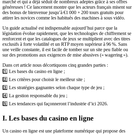
marché et qui a déjà séduit de nombreux adeptes grâce à ses offres
généreuses ! Ce lancement montre que les acteurs français misent sur
des bonus de bienvenue jusqu’à €1 000 + 200 tours gratuits pour
attirer les novices comme les habitués des machines à sous vidéo.
Un guide actualisé est indispensable aujourd’hui parce que la
législation évolue rapidement, que les technologies de chiffrement se
renforcent et que les catalogues de jeux se multiplient avec des titres
exclusifs à forte volatilité et un RTP moyen supérieur à 96 %. Sans
une veille constante, il est facile de tomber sur un site peu fiable ou
sur des promotions aux exigences de mise abusives (« wagering »).
Dans cet article nous décortiquons cinq grandes parties :
1️⃣ Les bases du casino en ligne ;
2️⃣ Les critères pour choisir le meilleur site ;
3️⃣ Les stratégies gagnantes selon chaque type de jeu ;
4️⃣ La gestion responsable du jeu ;
5️⃣ Les tendances qui façonneront l’industrie d’ici 2026.
I. Les bases du casino en ligne
Un casino en ligne est une plateforme numérique qui propose des