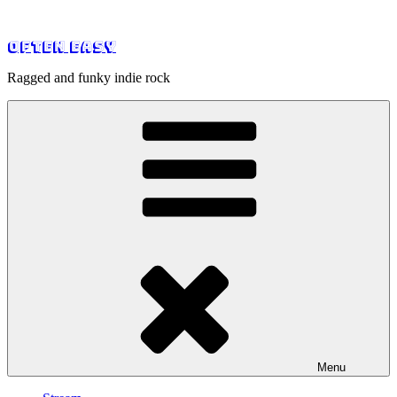
Skip
to
Often Easy
content
Ragged and funky indie rock
Menu