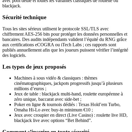
avec pool dédié et toutes les variantes classiques de roulette ou
blackjack.
Sécurité technique
Tous les sites sérieux utilisent le protocole SSL/TLS avec
chiffrement AES‑256 bits pour protéger les données personnelles et
bancaires. Des audits indépendants valident l’équité du RNG grâce
aux certifications eCOGRA ou iTech Labs ; ces rapports sont
publiés annuellement afin que les joueurs puissent vérifier l’intégrité
des logiciels.
Les types de jeux proposés
Machines à sous vidéo & classiques : thèmes
cinématographiques, jackpots progressifs jusqu’à plusieurs
millions d’euros ;
Jeux de table : blackjack multi‑hand, roulette européenne à
zéro unique, baccarat avec side‑bet ;
Poker en ligne & tournois dédiés : Texas Hold’em Turbo,
Omaha Hi‑Lo avec buy‑in minimum €10 ;
Jeux avec croupier en direct (Live Casino) : roulette live HD,
blackjack live avec options “Bet Behind”.
Comment s’inscrire en toute sécurité