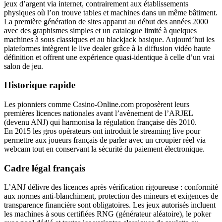
jeux d’argent via internet, contrairement aux établissements
physiques où l’on trouve tables et machines dans un même bâtiment.
La première génération de sites apparut au début des années 2000
avec des graphismes simples et un catalogue limité à quelques
machines à sous classiques et au blackjack basique. Aujourd’hui les
plateformes intègrent le live dealer grâce à la diffusion vidéo haute
définition et offrent une expérience quasi‑identique à celle d’un vrai
salon de jeu.
Historique rapide
Les pionniers comme Casino‑Online.com proposèrent leurs
premières licences nationales avant l’avènement de l’ARJEL
(devenu ANJ) qui harmonisa la régulation française dès 2010.
En 2015 les gros opérateurs ont introduit le streaming live pour
permettre aux joueurs français de parler avec un croupier réel via
webcam tout en conservant la sécurité du paiement électronique.
Cadre légal français
L’ANJ délivre des licences après vérification rigoureuse : conformité
aux normes anti‑blanchiment, protection des mineurs et exigences de
transparence financière sont obligatoires. Les jeux autorisés incluent
les machines à sous certifiées RNG (générateur aléatoire), le poker