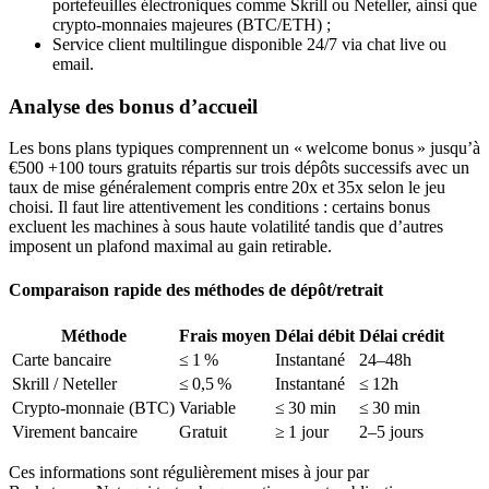
portefeuilles électroniques comme Skrill ou Neteller, ainsi que
crypto‑monnaies majeures (BTC/ETH) ;
Service client multilingue disponible 24/7 via chat live ou
email.
Analyse des bonus d’accueil
Les bons plans typiques comprennent un « welcome bonus » jusqu’à
€500 +100 tours gratuits répartis sur trois dépôts successifs avec un
taux de mise généralement compris entre 20x et 35x selon le jeu
choisi. Il faut lire attentivement les conditions : certains bonus
excluent les machines à sous haute volatilité tandis que d’autres
imposent un plafond maximal au gain retirable.
Comparaison rapide des méthodes de dépôt/retrait
Méthode
Frais moyen
Délai débit
Délai crédit
Carte bancaire
≤ 1 %
Instantané
24–48h
Skrill / Neteller
≤ 0,5 %
Instantané
≤ 12h
Crypto‑monnaie (BTC)
Variable
≤ 30 min
≤ 30 min
Virement bancaire
Gratuit
≥ 1 jour
2–5 jours
Ces informations sont régulièrement mises à jour par