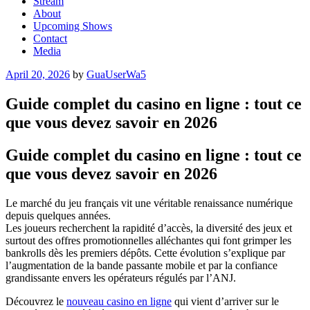
Stream
About
Upcoming Shows
Contact
Media
Posted
April 20, 2026
by
GuaUserWa5
on
Guide complet du casino en ligne : tout ce
que vous devez savoir en 2026
Guide complet du casino en ligne : tout ce
que vous devez savoir en 2026
Le marché du jeu français vit une véritable renaissance numérique
depuis quelques années.
Les joueurs recherchent la rapidité d’accès, la diversité des jeux et
surtout des offres promotionnelles alléchantes qui font grimper les
bankrolls dès les premiers dépôts. Cette évolution s’explique par
l’augmentation de la bande passante mobile et par la confiance
grandissante envers les opérateurs régulés par l’ANJ.
Découvrez le
nouveau casino en ligne
qui vient d’arriver sur le