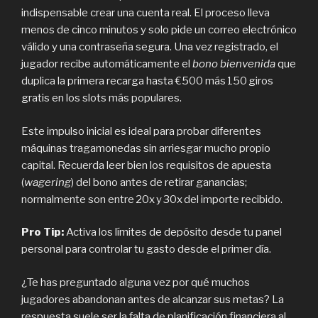
indispensable crear una cuenta real. El proceso lleva
menos de cinco minutos y solo pide un correo electrónico
válido y una contraseña segura. Una vez registrado, el
jugador recibe automáticamente el
bono bienvenida
que
duplica la primera recarga hasta €500 más 150 giros
gratis en los slots más populares.
Este impulso inicial es ideal para probar diferentes
máquinas tragamonedas sin arriesgar mucho propio
capital. Recuerda leer bien los requisitos de apuesta
(
wagering
) del bono antes de retirar ganancias;
normalmente son entre 20x y 30x del importe recibido.
Pro Tip:
Activa los límites de depósito desde tu panel
personal para controlar tu gasto desde el primer día.
¿Te has preguntado alguna vez por qué muchos
jugadores abandonan antes de alcanzar sus metas? La
respuesta suele ser la falta de planificación financiera al