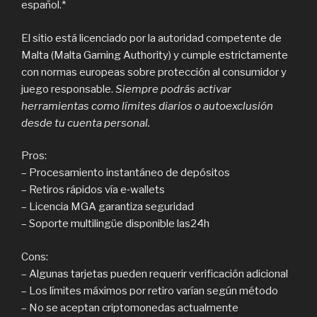
español.*
El sitio está licenciado por la autoridad competente de
Malta (Malta Gaming Authority) y cumple estrictamente
con normas europeas sobre protección al consumidor y
juego responsable.
Siempre podrás activar
herramientas como límites diarios o autoexclusión
desde tu cuenta personal.
Pros:
– Procesamiento instantáneo de depósitos
– Retiros rápidos vía e‑wallets
– Licencia MGA garantiza seguridad
– Soporte multilingüe disponible las24h
Cons:
– Algunas tarjetas pueden requerir verificación adicional
– Los límites máximos por retiro varían según método
– No se aceptan criptomonedas actualmente