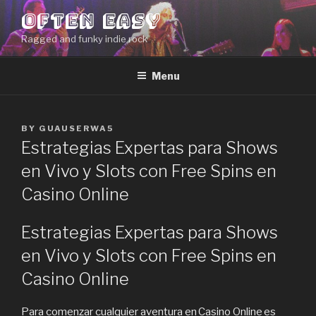
Skip
OFTEN EASY
to
Ragged and funky indie rock
content
Menu
POSTED
BY
GUAUSERWA5
ON
Estrategias Expertas para Shows
en Vivo y Slots con Free Spins en
Casino Online
Estrategias Expertas para Shows
en Vivo y Slots con Free Spins en
Casino Online
Para comenzar cualquier aventura en Casino Online es