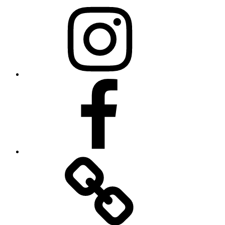
Instagram
Facebook
TikTok