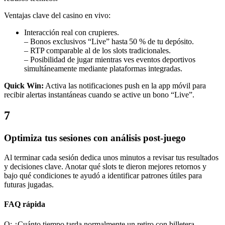
Ventajas clave del casino en vivo:
Interacción real con crupieres.
– Bonos exclusivos “Live” hasta 50 % de tu depósito.
– RTP comparable al de los slots tradicionales.
– Posibilidad de jugar mientras ves eventos deportivos
simultáneamente mediante plataformas integradas.
Quick Win:
Activa las notificaciones push en la app móvil para
recibir alertas instantáneas cuando se active un bono “Live”.
7
Optimiza tus sesiones con análisis post‑juego
Al terminar cada sesión dedica unos minutos a revisar tus resultados
y decisiones clave. Anotar qué slots te dieron mejores retornos y
bajo qué condiciones te ayudó a identificar patrones útiles para
futuras jugadas.
FAQ rápida
Q: ¿Cuánto tiempo tarda normalmente un retiro con billetera